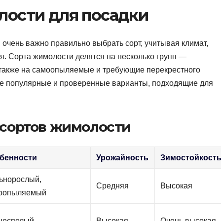
лости для посадки
чень важно правильно выбрать сорт, учитывая климат,
я. Сорта жимолости делятся на несколько групп —
 также на самоопыляемые и требующие перекрестного
е популярные и проверенные варианты, подходящие для
 сортов жимолости
бенности
Урожайность
Зимостойкост
ьнорослый,
Средняя
Высокая
оопыляемый
неспелый
Высокая
Очень высокая