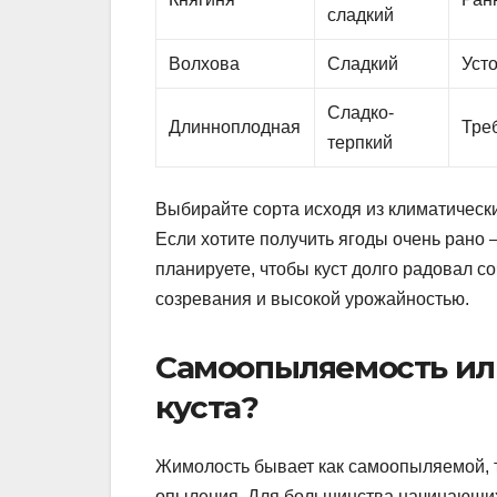
сладкий
Волхова
Сладкий
Уст
Сладко-
Длинноплодная
Тре
терпкий
Выбирайте сорта исходя из климатическ
Если хотите получить ягоды очень рано 
планируете, чтобы куст долго радовал с
созревания и высокой урожайностью.
Самоопыляемость ил
куста?
Жимолость бывает как самоопыляемой, т
опыления. Для большинства начинающи