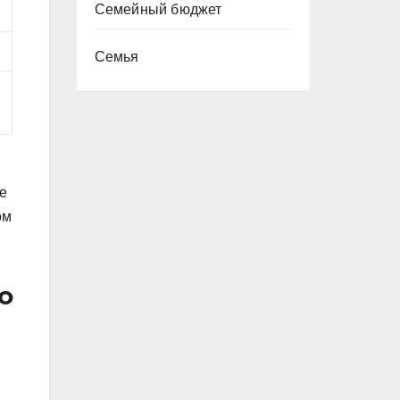
Семейный бюджет
Семья
.
е
ом
о