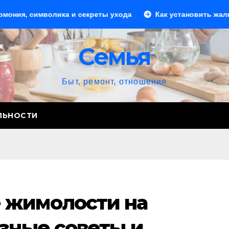
мволика и секреты ухода
Как установить жалюзи: пошаг
Семья
Быт, ремонт, отношения
ЛЬНОСТИ
 жимолости на
езные советы и