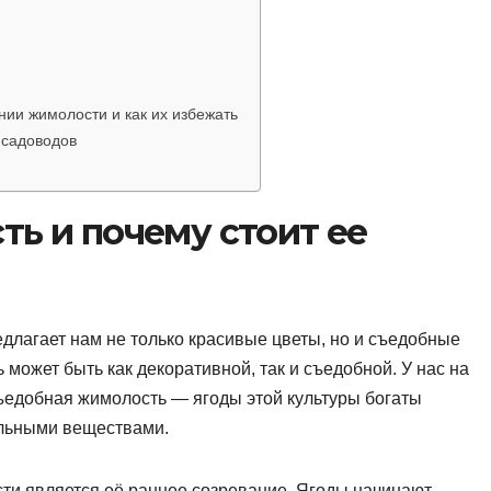
ии жимолости и как их избежать
 садоводов
ть и почему стоит ее
длагает нам не только красивые цветы, но и съедобные
 может быть как декоративной, так и съедобной. У нас на
ъедобная жимолость — ягоды этой культуры богаты
льными веществами.
ти является её раннее созревание. Ягоды начинают