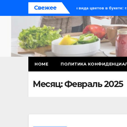
Перейти
Свежее
 рабочего стола
Один вида цветов в букете: гармония,
к
содержимому
HOME
ПОЛИТИКА КОНФИДЕНЦИА
Месяц:
Февраль 2025