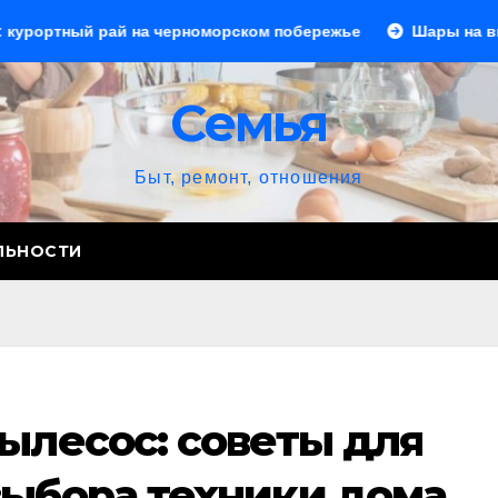
рай на черноморском побережье
Шары на выпускной: со
Семья
Быт, ремонт, отношения
ЛЬНОСТИ
ылесос: советы для
выбора техники дома