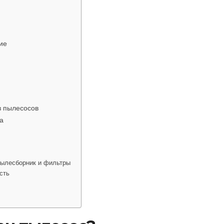
ие
в пылесосов
а
пылесборник и фильтры
сть