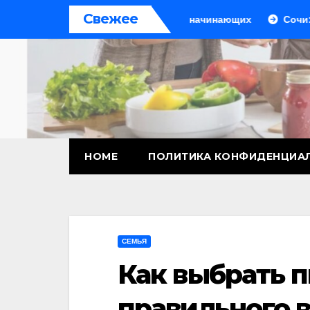
Перейти
Свежее
шаговое руководство для начинающих
Сочи: курортный 
к
содержимому
HOME
ПОЛИТИКА КОНФИДЕНЦИА
СЕМЬЯ
Как выбрать п
правильного 