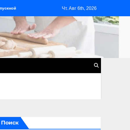
Чт. Авг 6th, 2026
аем праздничное настроение
Садовые скамейки в ландш
Поиск