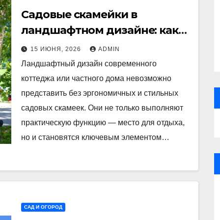
Садовые скамейки в
ландшафтном дизайне: как
украсить территорию
15 ИЮНЯ, 2026
ADMIN
Madmetal.ru и создать зону
Ландшафтный дизайн современного
отдыха
коттеджа или частного дома невозможно
представить без эргономичных и стильных
садовых скамеек. Они не только выполняют
практическую функцию — место для отдыха,
но и становятся ключевым элементом…
САД И ОГОРОД