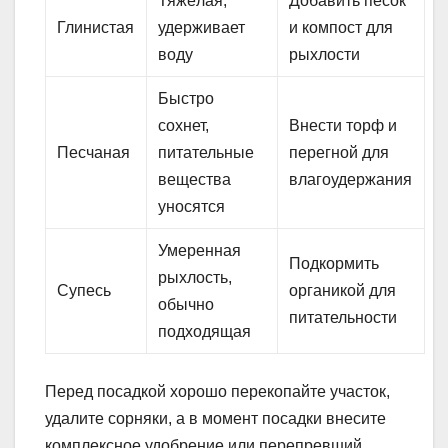
Тяжёлая,
Добавить песок
Глинистая
удерживает
и компост для
воду
рыхлости
Быстро
сохнет,
Внести торф и
Песчаная
питательные
перегной для
вещества
влагоудержания
уносятся
Умеренная
Подкормить
рыхлость,
Супесь
органикой для
обычно
питательности
подходящая
Перед посадкой хорошо перекопайте участок,
удалите сорняки, а в момент посадки внесите
комплексное удобрение или перепревший