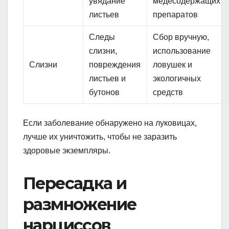
увядание
медесодержащих
листьев
препаратов
Следы
Сбор вручную,
слизни,
использование
Слизни
повреждения
ловушек и
листьев и
экологичных
бутонов
средств
Если заболевание обнаружено на луковицах,
лучше их уничтожить, чтобы не заразить
здоровые экземпляры.
Пересадка и
размножение
нарциссов