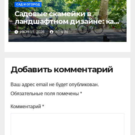
САД И ОГОРОД
Садовые скамейки в
ландшафтном дизайне: как
украсить территорию
ИЮН 15, 2026
ADMIN
Madmetal.ru и создать зону
отдыха
Добавить комментарий
Ваш адрес email не будет опубликован.
Обязательные поля помечены
*
Комментарий
*