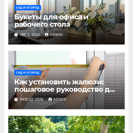
САД И ОГОРОД
Букеты для офиса и
рабочего стола
АВГ 7, 2026
ADMIN
САД И ОГОРОД
Как установить жалюзи:
пошаговое руководство для
начинающих
ИЮЛ 12, 2026
ADMIN