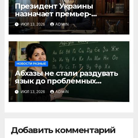
Президент Украины
назначает премьер-
министра послицей
ИЮЛ 13, 2026
ADMIN
НОВОСТИ РАЗНЫЕ
Абхазы не стали раздувать
язык до проблемных
размеров
ИЮЛ 13, 2026
ADMIN
Добавить комментарий