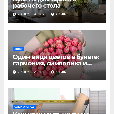
рабочего стола
7 АВГУСТА, 2026
ADMIN
ДОСУГ
Один вида цветов в букете:
гармония, символика и
секреты ухода
7 АВГУСТА, 2026
ADMIN
САД И ОГОРОД