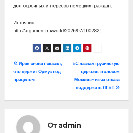
долгосрочных интересов немецких граждан.
Источник:
http://argumenti.ru/world/2026/07/1002821
Навигация
Иран снова показал,
ЕС назвал грузинскую
что держит Ормуз под
церковь «голосом
по
прицелом
Москвы» из-за отказа
записям
поддержать ЛГБТ
От
admin