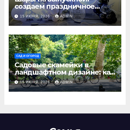
создаем праздничное
настроение
15 ИЮНЯ, 2026
ADMIN
САД И ОГОРОД
Садовые скамейки в
ландшафтном дизайне: как
украсить территорию
15 ИЮНЯ, 2026
ADMIN
Madmetal.ru и создать зону
отдыха