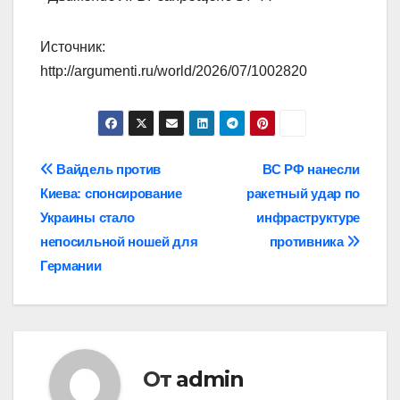
Источник:
http://argumenti.ru/world/2026/07/1002820
Навигация
Вайдель против
ВС РФ нанесли
Киева: спонсирование
ракетный удар по
по
Украины стало
инфраструктуре
записям
непосильной ношей для
противника
Германии
От
admin