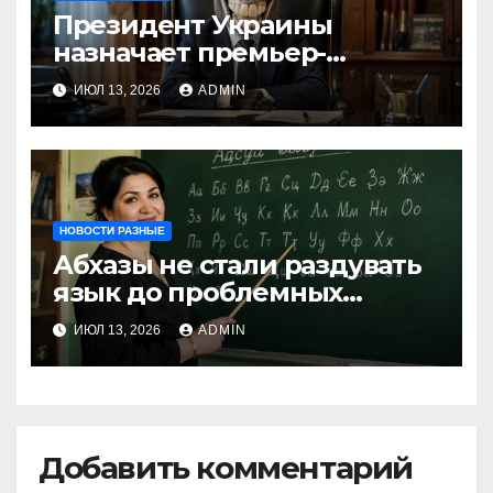
Президент Украины
назначает премьер-
министра послицей
ИЮЛ 13, 2026
ADMIN
НОВОСТИ РАЗНЫЕ
Абхазы не стали раздувать
язык до проблемных
размеров
ИЮЛ 13, 2026
ADMIN
Добавить комментарий