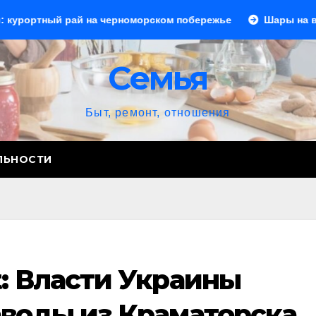
ай на черноморском побережье
Шары на выпускной: соз
Семья
Быт, ремонт, отношения
ЛЬНОСТИ
: Власти Украины
аводы из Краматорска