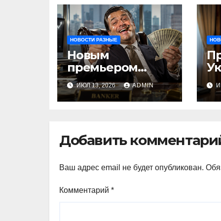
НОВОСТИ РАЗНЫЕ
НОВ
Новым
П
премьером
У
Молдовы может
на
ИЮЛ 13, 2026
ADMIN
И
стать банкир из
п
Украины Василе
м
Тофан
п
Добавить комментари
Ваш адрес email не будет опубликован.
Обя
Комментарий
*