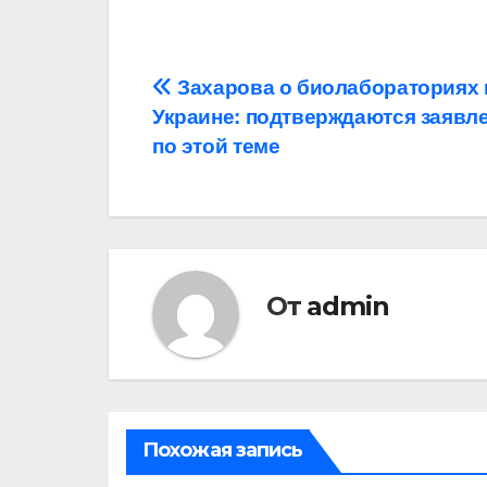
Навигация
Захарова о биолабораториях 
Украине: подтверждаются заявл
по
по этой теме
записям
От
admin
Похожая запись