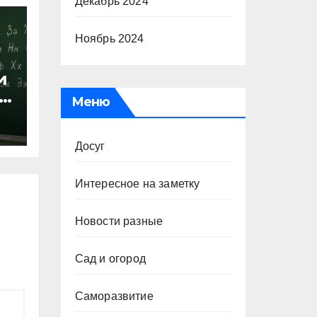
Декабрь 2024
Ноябрь 2024
и
Меню
х
Досуг
Интересное на заметку
Новости разные
Сад и огород
Саморазвитие