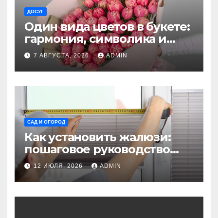
ДОСУГ
Один вида цветов в букете:
гармония, символика и
секреты ухода
7 АВГУСТА, 2026
ADMIN
САД И ОГОРОД
Как установить жалюзи:
пошаговое руководство
для начинающих
12 ИЮЛЯ, 2026
ADMIN