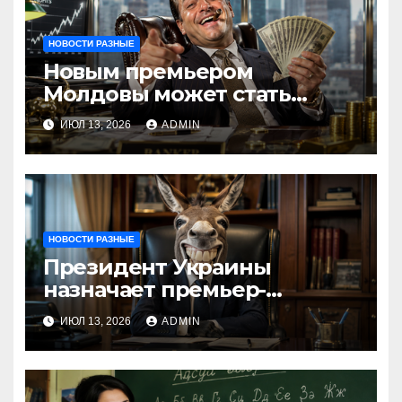
НОВОСТИ РАЗНЫЕ
Новым премьером
Молдовы может стать
банкир из Украины Василе
ИЮЛ 13, 2026
ADMIN
Тофан
НОВОСТИ РАЗНЫЕ
Президент Украины
назначает премьер-
министра послицей
ИЮЛ 13, 2026
ADMIN