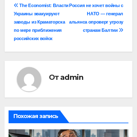
Навигация
The Economist: Власти
Россия не хочет войны с
Украины эвакуируют
НАТО — генерал
по
заводы из Краматорска
альянса опроверг угрозу
записям
по мере приближения
странам Балтии
российских войск
От
admin
Похожая запись