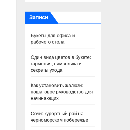
Записи
Букеты для офиса и
рабочего стола
Один вида цветов в букете:
гармония, символика и
секреты ухода
Как установить жалюзи:
пошаговое руководство для
начинающих
Сочи: курортный рай на
черноморском побережье