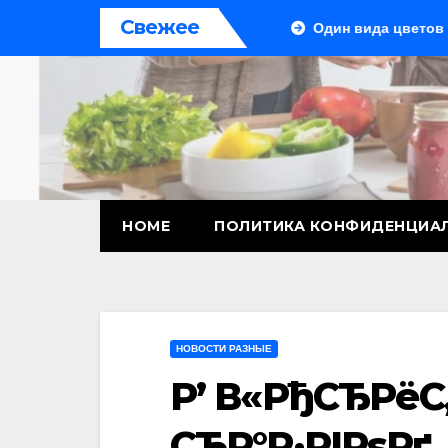
Перейти
Свежее
а и рабочего стола
Один вида цветов в букете: гармони
к
содержимому
HOME
ПОЛИТИКА КОНФИДЕНЦИА
НОВОСТИ РАЗНЫЕ
Р’ В«РђСЂРёС
СЂР°Р·РІРѕРґ