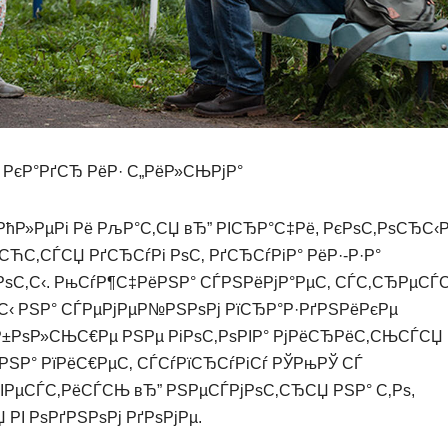
 РєР°РґСЂ РёР· С„РёР»СЊРјР°
РћР»РµРі Рё РљР°С‚СЏ вЂ” РІСЂР°С‡Рё, РєРѕС‚РѕСЂС‹
СЋС‚СЃСЏ РґСЂСѓРі РѕС‚ РґСЂСѓРіР° РёР·-Р·Р°
С‚С‹. РњСѓР¶С‡РёРЅР° СЃРЅРёРјР°РµС‚ СЃС‚СЂРµСЃ
ґС‹ РЅР° СЃРµРјРµР№РЅРѕРј РїСЂР°Р·РґРЅРёРєРµ
 Р±РѕР»СЊС€Рµ РЅРµ РіРѕС‚РѕРІР° РјРёСЂРёС‚СЊСЃСЏ
ЅР° РїРёС€РµС‚ СЃСѓРїСЂСѓРіСѓ РЎРњРЎ СЃ
ІРµСЃС‚РёСЃСЊ вЂ” РЅРµСЃРјРѕС‚СЂСЏ РЅР° С‚Рѕ,
РІ РѕРґРЅРѕРј РґРѕРјРµ.