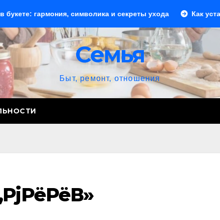
я, символика и секреты ухода
Как установить жалюзи: 
Семья
Быт, ремонт, отношения
ЛЬНОСТИ
‚РјРёРёВ»