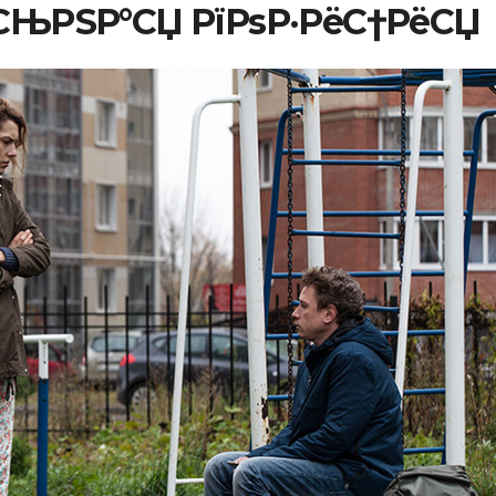
СЊРЅР°СЏ РїРѕР·РёС†РёСЏ