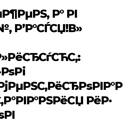
Р¶РµРЅ, Р° РІ
, Р’Р°СЃСЏ!В»
Р»РёСЂСѓСЋС‚:
РѕРі
РјРµРЅС‚РёСЂРѕРІР°Р
‚Р°РІР°РЅРёСЏ РёР·
ѕРІ