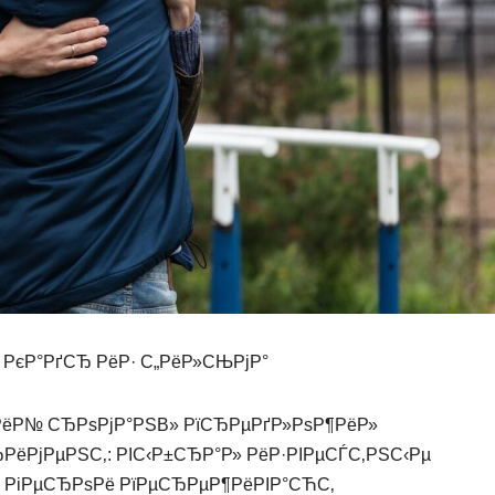
 РєР°РґСЂ РёР· С„РёР»СЊРјР°
РёР№ СЂРѕРјР°РЅВ» РїСЂРµРґР»РѕР¶РёР»
ёРјРµРЅС‚: РІС‹Р±СЂР°Р» РёР·РІРµСЃС‚РЅС‹Рµ
… РіРµСЂРѕРё РїРµСЂРµР¶РёРІР°СЋС‚