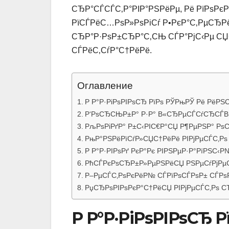
СЂР°СЃСЃС‚Р°РІР°РЅРёРµ, Рё РїРѕР
РїСЃРёС…РѕР»РѕРіСѓ Р•РєР°С‚РµСЂР
СЂР°Р·РѕР±СЂР°С‚СЊ СЃР°РјС‹Рµ СЏ
СЃРёС‚СѓР°С†РёРё.
Оглавление
Р Р°Р·РіРѕРІРѕСЂ РїРѕ РЎРњРЎ Рё РёР
Р‘РѕСЂСЊР±Р° Р·Р° В«СЂРµСЃСѓСЂСЃВ»
РљРѕРіРґР° Р±С‹РІС€Р°СЏ Р¶РµРЅР° Рѕ
РњР°РЅРёРїСѓР»СЏС†РёРё РІРјРµСЃС‚Рѕ
Р Р°Р·РІРѕРґ РєР°Рє РІРЅРµР·Р°РїРЅС‹
РћСЃРєРѕСЂР±Р»РµРЅРёСЏ РЅРµСѓРјРµС
Р–РµСЃС‚РѕРєРёР№ СЃРїРѕСЃРѕР± СЃР
РџСЂРѕРІРѕРєР°С†РёСЏ РІРјРµСЃС‚Рѕ С
Р Р°Р·РіРѕРІРѕСЂ 