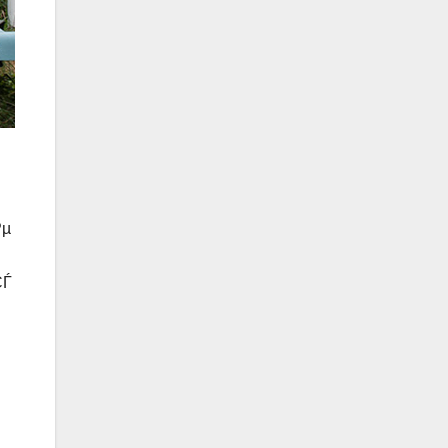
Рµ
СЃ