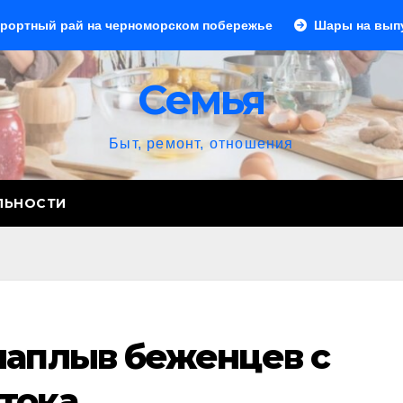
на черноморском побережье
Шары на выпускной: создае
Семья
Быт, ремонт, отношения
ЛЬНОСТИ
наплыв беженцев с
тока