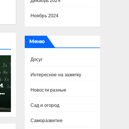
Декабрь 2024
Ноябрь 2024
Меню
Досуг
Интересное на заметку
и
Новости разные
х
Сад и огород
Саморазвитие