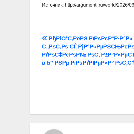
Источник: http://argumenti.ru/world/2026/
Навигация
РђРіСѓС‚РёРЅ РїРѕРєР°Р·Р°Р»
С„РѕС‚Рѕ СЃ РјР°Р»РµРЅСЊРє
по
РґРѕС‡РєРѕР№ РѕС‚ Р±Р°Р»РµС
записям
вЂ” РЅРµ РїРѕРґРІРµР»Р° РѕС‚С