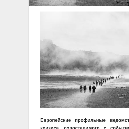
Европейские профильные ведомст
кризиса, сопоставимого с событи