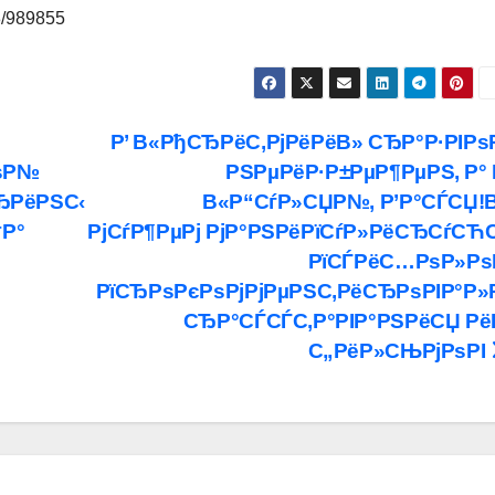
03/989855
Р’ В«РђСЂРёС‚РјРёРёВ» СЂР°Р·РІРѕ
РѕР№
РЅРµРёР·Р±РµР¶РµРЅ, Р° 
ЂРёРЅС‹
В«Р“СѓР»СЏР№, Р’Р°СЃСЏ!
†Р°
РјСѓР¶РµРј РјР°РЅРёРїСѓР»РёСЂСѓСЋС
РїСЃРёС…РѕР»Рѕ
РїСЂРѕРєРѕРјРјРµРЅС‚РёСЂРѕРІР°Р»
СЂР°СЃСЃС‚Р°РІР°РЅРёСЏ Рё
С„РёР»СЊРјРѕРІ