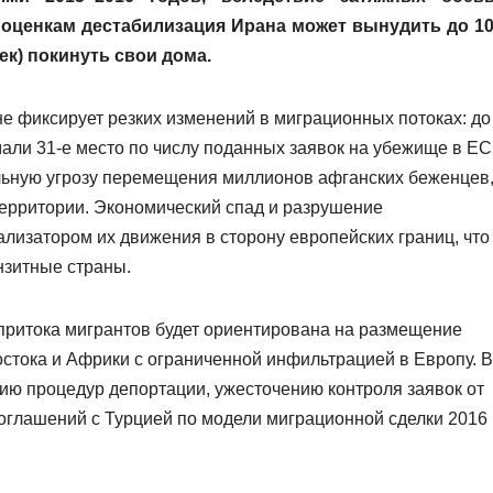
х оценкам дестабилизация Ирана может вынудить до 1
ек) покинуть свои дома.
не фиксирует резких изменений в миграционных потоках: до
али 31-е место по числу поданных заявок на убежище в ЕС
льную угрозу перемещения миллионов афганских беженцев
ерритории. Экономический спад и разрушение
ализатором их движения в сторону европейских границ, что
нзитные страны.
 притока мигрантов будет ориентирована на размещение
остока и Африки с ограниченной инфильтрацией в Европу. В
ю процедур депортации, ужесточению контроля заявок от
оглашений с Турцией по модели миграционной сделки 2016