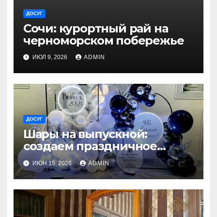
ДОСУГ
Сочи: курортный рай на
черноморском побережье
ИЮЛ 9, 2026
ADMIN
ДОСУГ
Шары на выпускной:
создаем праздничное
настроение
ИЮН 15, 2026
ADMIN