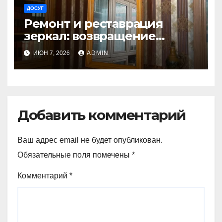
ДОСУГ
Ремонт и реставрация
зеркал: возвращение
блеска и истории
ИЮН 7, 2026
ADMIN
Добавить комментарий
Ваш адрес email не будет опубликован.
Обязательные поля помечены
*
Комментарий
*