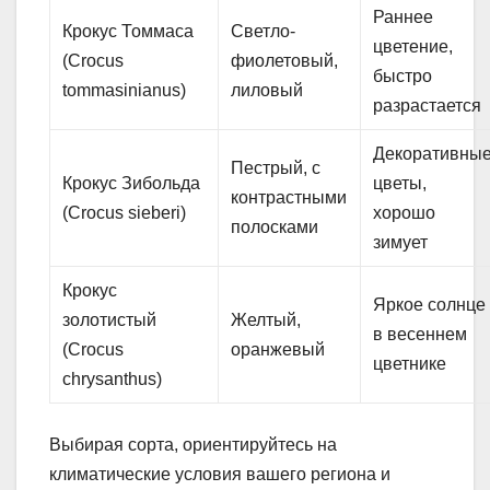
Раннее
Крокус Томмаса
Светло-
цветение,
(Crocus
фиолетовый,
быстро
tommasinianus)
лиловый
разрастается
Декоративны
Пестрый, с
Крокус Зибольда
цветы,
контрастными
(Crocus sieberi)
хорошо
полосками
зимует
Крокус
Яркое солнце
золотистый
Желтый,
в весеннем
(Crocus
оранжевый
цветнике
chrysanthus)
Выбирая сорта, ориентируйтесь на
климатические условия вашего региона и