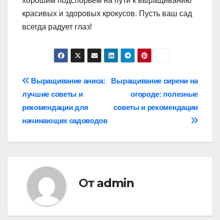
хорошим подспорьем на пути к выращиванию
красивых и здоровых крокусов. Пусть ваш сад
всегда радует глаз!
Навигация
Выращивание аниса:
Выращивание сирени на
лучшие советы и
огороде: полезные
по
рекомендации для
советы и рекомендации
записям
начинающих садоводов
От
admin