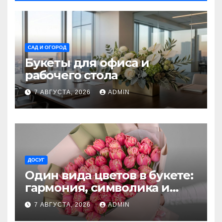
САД И ОГОРОД
Букеты для офиса и
рабочего стола
7 АВГУСТА, 2026
ADMIN
ДОСУГ
Один вида цветов в букете:
гармония, символика и
секреты ухода
7 АВГУСТА, 2026
ADMIN