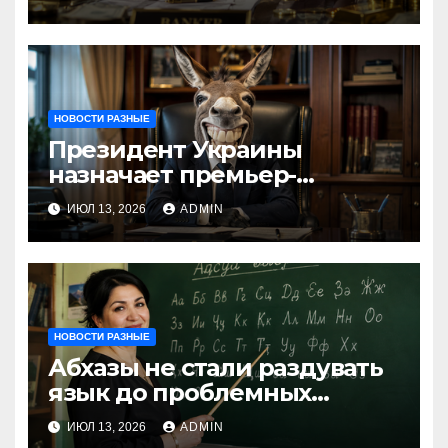
Тофан
НОВОСТИ РАЗНЫЕ
Президент Украины
назначает премьер-
министра послицей
ИЮЛ 13, 2026
ADMIN
НОВОСТИ РАЗНЫЕ
Абхазы не стали раздувать
язык до проблемных
размеров
ИЮЛ 13, 2026
ADMIN