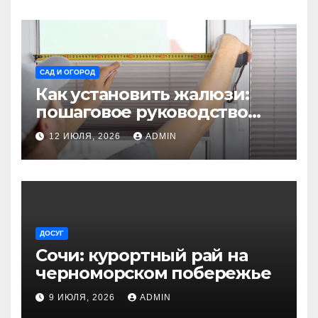
САД И ОГОРОД
Как установить жалюзи:
пошаговое руководство
для начинающих
12 ИЮЛЯ, 2026
ADMIN
ДОСУГ
Сочи: курортный рай на
черноморском побережье
9 ИЮЛЯ, 2026
ADMIN