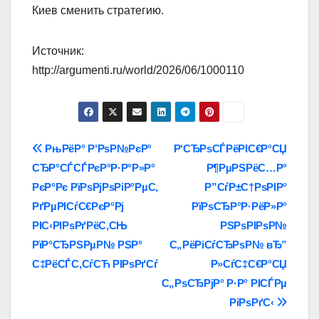
Киев сменить стратегию.
Источник:
http://argumenti.ru/world/2026/06/1000110
Навигация
РњРёР° Р‘РѕР№РєР°
Р‘СЂРѕСЃРёРІС€Р°СЏ
СЂР°СЃСЃРєР°Р·Р°Р»Р°
Р¶РµРЅРёС…Р°
по
РєР°Рє РїРѕРјРѕРіР°РµС‚
Р”СѓР±С†РѕРІР°
записям
РґРµРІСѓС€РєР°Рј
РїРѕСЂР°Р·РёР»Р°
РІС‹РІРѕРґРёС‚СЊ
РЅРѕРІРѕР№
РїР°СЂРЅРµР№ РЅР°
С„РёРіСѓСЂРѕР№ вЂ”
С‡РёСЃС‚СѓСЋ РІРѕРґСѓ
Р»СѓС‡С€Р°СЏ
С„РѕСЂРјР° Р·Р° РІСЃРµ
РіРѕРґС‹