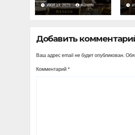
Молдовы может
на
ИЮЛ 13, 2026
ADMIN
И
стать банкир из
п
Украины Василе
м
Тофан
п
Добавить комментари
Ваш адрес email не будет опубликован.
Обя
Комментарий
*