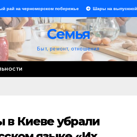
номорском побережье
Шары на выпускной: создаем праз
Семья
Быт, ремонт, отношения
ЛЬНОСТИ
ы в Киеве убрали
сском языке «Их