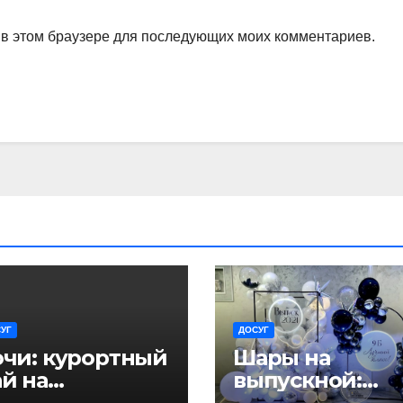
а в этом браузере для последующих моих комментариев.
УГ
ДОСУГ
очи: курортный
Шары на
й на
выпускной:
ерноморском
создаем