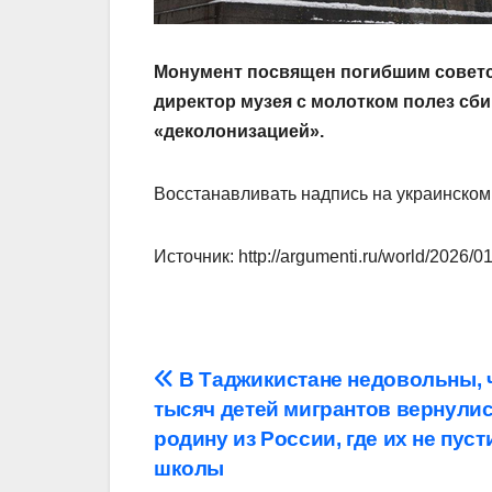
Монумент посвящен погибшим советс
директор музея с молотком полез сби
«деколонизацией».
Восстанавливать надпись на украинском 
Источник: http://argumenti.ru/world/2026/
Навигация
В Таджикистане недовольны, ч
тысяч детей мигрантов вернулис
по
родину из России, где их не пуст
записям
школы