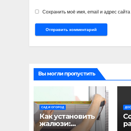
Сохранить моё имя, email и адрес сайт
Вы могли пропустить
САД И ОГОРОД
ДОС
Как установить
С
жалюзи:
ра
пошаговое
ч