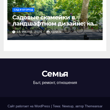
САД И ОГОРОД
Садовые скамейки в
ландшафтном дизайне: как
украсить территорию
15 ИЮНЯ, 2026
ADMIN
Madmetal.ru и создать зону
отдыха
Семья
Быт, ремонт, отношения
Сайт работает на WordPress
|
Тема: Newsup, автор
Themeansar