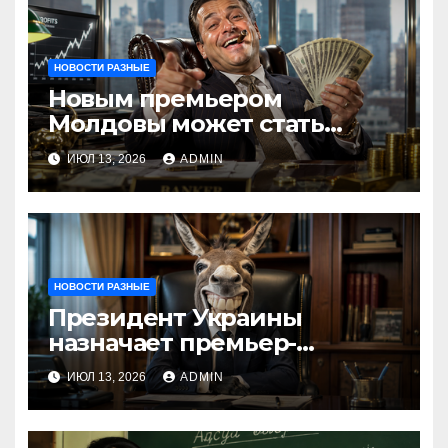
НОВОСТИ РАЗНЫЕ
Новым премьером
Молдовы может стать
банкир из Украины Василе
ИЮЛ 13, 2026
ADMIN
Тофан
НОВОСТИ РАЗНЫЕ
Президент Украины
назначает премьер-
министра послицей
ИЮЛ 13, 2026
ADMIN