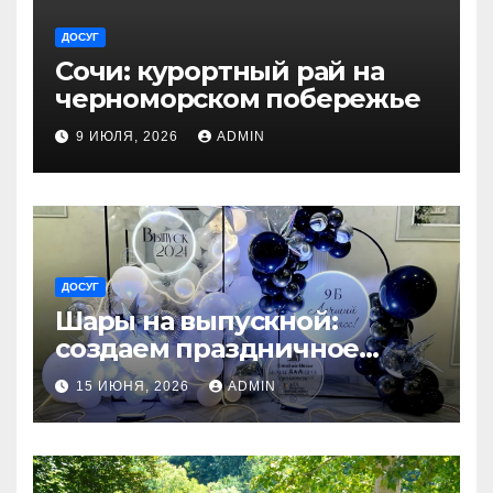
ДОСУГ
Сочи: курортный рай на
черноморском побережье
9 ИЮЛЯ, 2026
ADMIN
ДОСУГ
Шары на выпускной:
создаем праздничное
настроение
15 ИЮНЯ, 2026
ADMIN