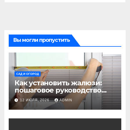
Вы могли пропустить
САД И ОГОРОД
Как установить жалюзи:
пошаговое руководство
для начинающих
12 ИЮЛЯ, 2026
ADMIN