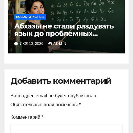
НОВОСТИ РАЗНЫЕ
Абхазы не стали раздувать
язык до проблемных
размеров
ИЮЛ 13, 2026
ADMIN
Добавить комментарий
Ваш адрес email не будет опубликован.
Обязательные поля помечены
*
Комментарий
*