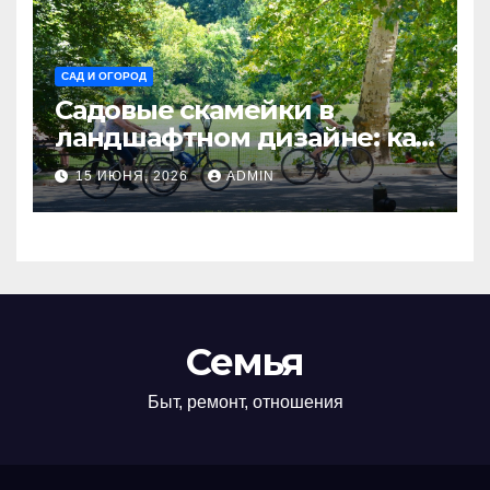
САД И ОГОРОД
Садовые скамейки в
ландшафтном дизайне: как
украсить территорию
15 ИЮНЯ, 2026
ADMIN
Madmetal.ru и создать зону
отдыха
Семья
Быт, ремонт, отношения