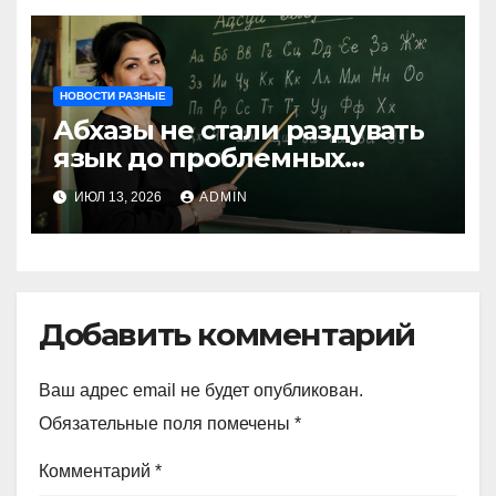
НОВОСТИ РАЗНЫЕ
Абхазы не стали раздувать
язык до проблемных
размеров
ИЮЛ 13, 2026
ADMIN
Добавить комментарий
Ваш адрес email не будет опубликован.
Обязательные поля помечены
*
Комментарий
*