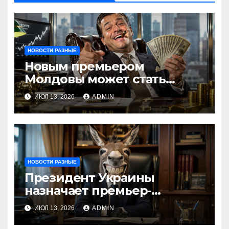
НОВОСТИ РАЗНЫЕ
Новым премьером
Молдовы может стать
банкир из Украины Василе
ИЮЛ 13, 2026
ADMIN
Тофан
НОВОСТИ РАЗНЫЕ
Президент Украины
назначает премьер-
министра послицей
ИЮЛ 13, 2026
ADMIN