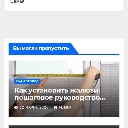
Семья
Вы могли пропустить
САД И ОГОРОД
Как установить жалюзи:
пошаговое руководство
для начинающих
12 ИЮЛЯ, 2026
ADMIN