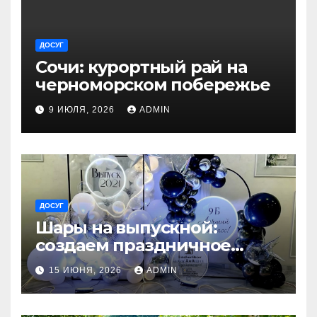
ДОСУГ
Сочи: курортный рай на
черноморском побережье
9 ИЮЛЯ, 2026
ADMIN
ДОСУГ
Шары на выпускной:
создаем праздничное
настроение
15 ИЮНЯ, 2026
ADMIN