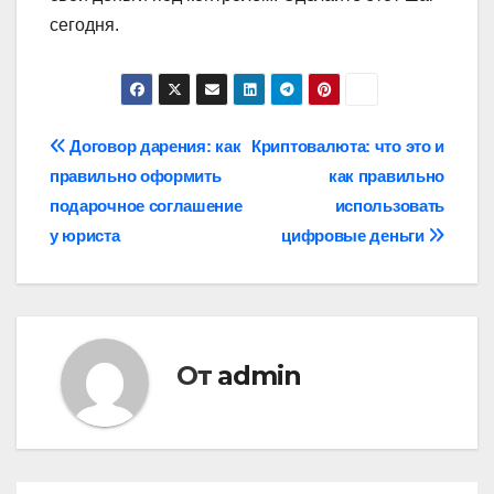
сегодня.
Навигация
Договор дарения: как
Криптовалюта: что это и
правильно оформить
как правильно
по
подарочное соглашение
использовать
записям
у юриста
цифровые деньги
От
admin