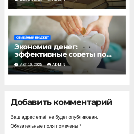
СЕМЕЙНЫЙ БЮДЖЕТ
Экономия денег:
эффективные советы по
сокращению личных
АВГ 10, 2025
ADMIN
расходов
Добавить комментарий
Ваш адрес email не будет опубликован.
Обязательные поля помечены
*