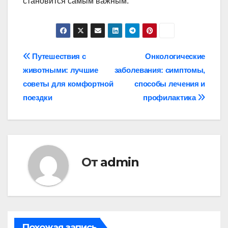
становится самым важным.
Навигация
Путешествия с
Онкологические
животными: лучшие
заболевания: симптомы,
по
советы для комфортной
способы лечения и
записям
поездки
профилактика
От
admin
Похожая запись