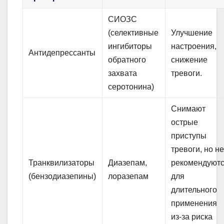
СИОЗС
(селективные
Улучшение
ингибиторы
настроения,
Антидепрессанты
обратного
снижение
захвата
тревоги.
серотонина)
Снимают
острые
приступы
тревоги, но н
Транквилизаторы
Диазепам,
рекомендуют
(бензодиазепины)
лоразепам
для
длительного
применения
из-за риска