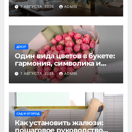
7 АВГУСТА, 2026
ADMIN
ДОСУГ
Один вида цветов в букете:
гармония, символика и
секреты ухода
7 АВГУСТА, 2026
ADMIN
САД И ОГОРОД
Как установить жалюзи:
пошаговое руководство