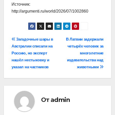
Источник:
http://argumenti.ru/world/2026/07/1002860
Навигация
Загадочные шары в
В Латвии задержали
Австралии списали на
четырёх человек за
по
Россию, но эксперт
многолетние
записям
нашёл нестыковку и
издевательства над
указал на частников
животными
От
admin