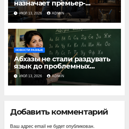
назначает премьер-
министра послицей
ИЮЛ 13, 2026
ADMIN
НОВОСТИ РАЗНЫЕ
Абхазы не стали раздувать
язык до проблемных
размеров
ИЮЛ 13, 2026
ADMIN
Добавить комментарий
Ваш адрес email не будет опубликован.