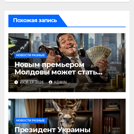
Похожая запись
НОВОСТИ РАЗНЫЕ
Новым премьером
Молдовы может стать
банкир из Украины Василе
ИЮЛ 13, 2026
ADMIN
Тофан
НОВОСТИ РАЗНЫЕ
Президент Украины