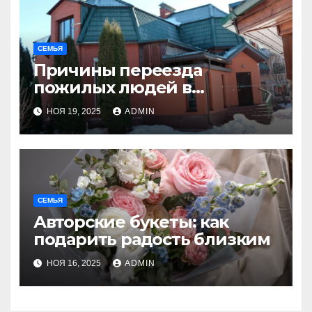
СЕМЬЯ
Причины переезда
пожилых людей в
пансионаты
НОЯ 19, 2025
ADMIN
СЕМЬЯ
Авторские букеты: как
подарить радость близким
НОЯ 16, 2025
ADMIN