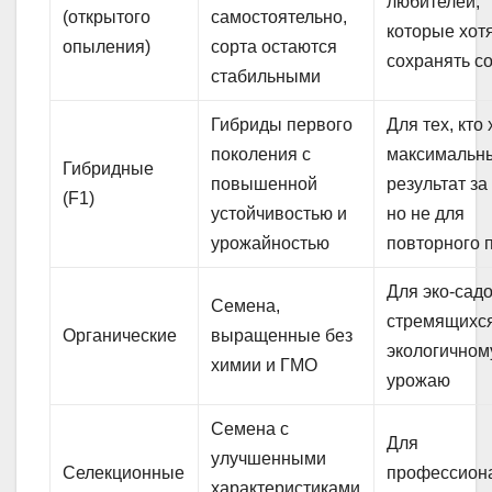
любителей,
(открытого
самостоятельно,
которые хот
опыления)
сорта остаются
сохранять с
стабильными
Гибриды первого
Для тех, кто 
поколения с
максимальн
Гибридные
повышенной
результат за
(F1)
устойчивостью и
но не для
урожайностью
повторного 
Для эко-сад
Семена,
стремящихся
Органические
выращенные без
экологичном
химии и ГМО
урожаю
Семена с
Для
улучшенными
Селекционные
профессион
характеристиками