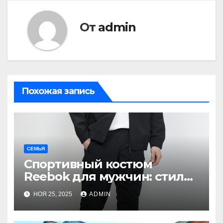
От
admin
Похожая запись
СЕМЬЯ
Спортивный костюм
Reebok для мужчин: стиль,
комфорт и
НОЯ 25, 2025
ADMIN
функциональность