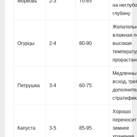
Морковь
2-3
70-85
на неглуб
глубину
Желатель
влажная п
Огурцы
2-4
80-90
высокая
температу
прорастан
Медленны
всход, тре
Петрушка
3-4
60-75
дополните
стратифик
Хорошо
переносит
Капуста
3-5
85-95
зимнее
хранение,