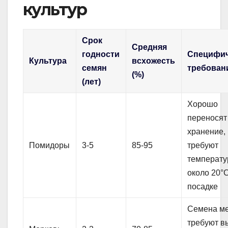
культур
Срок
Средняя
годности
Специфич
Культура
всхожесть
семян
требован
(%)
(лет)
Хорошо
переносят
хранение,
Помидоры
3-5
85-95
требуют
температу
около 20°
посадке
Семена ме
требуют в