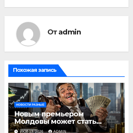
От
admin
Похожая запись
НОВОСТИ РАЗНЫЕ
Новым премьером
Молдовы может стать
банкир из Украины Василе
ИЮЛ 13, 2026
ADMIN