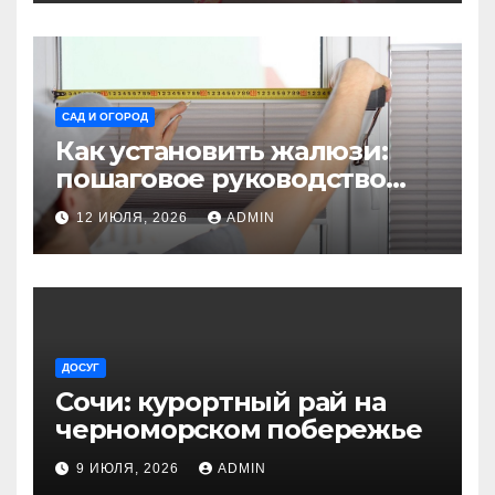
САД И ОГОРОД
Как установить жалюзи:
пошаговое руководство
для начинающих
12 ИЮЛЯ, 2026
ADMIN
ДОСУГ
Сочи: курортный рай на
черноморском побережье
9 ИЮЛЯ, 2026
ADMIN