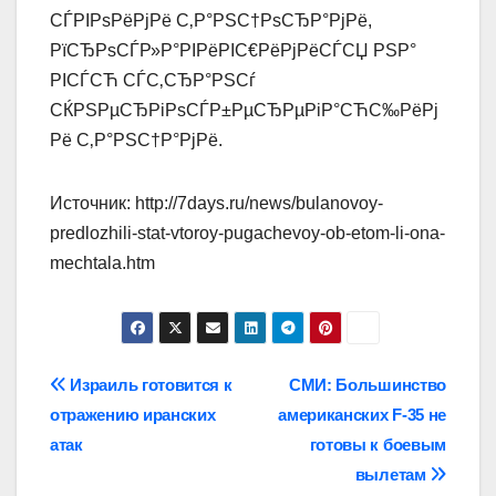
СЃРІРѕРёРјРё С‚Р°РЅС†РѕСЂР°РјРё,
РїСЂРѕСЃР»Р°РІРёРІС€РёРјРёСЃСЏ РЅР°
РІСЃСЋ СЃС‚СЂР°РЅСѓ
СЌРЅРµСЂРіРѕСЃР±РµСЂРµРіР°СЋС‰РёРј
Рё С‚Р°РЅС†Р°РјРё.
Источник: http://7days.ru/news/bulanovoy-
predlozhili-stat-vtoroy-pugachevoy-ob-etom-li-ona-
mechtala.htm
Навигация
Израиль готовится к
СМИ: Большинство
отражению иранских
американских F-35 не
по
атак
готовы к боевым
записям
вылетам