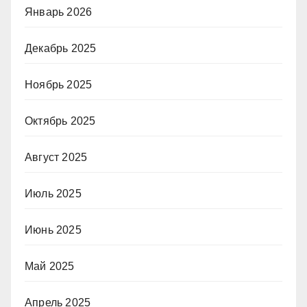
Январь 2026
Декабрь 2025
Ноябрь 2025
Октябрь 2025
Август 2025
Июль 2025
Июнь 2025
Май 2025
Апрель 2025