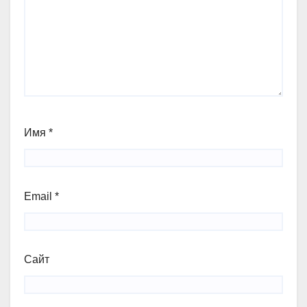
Имя
*
Email
*
Сайт