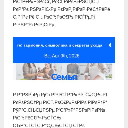
РїСѓР±Р»РёРєСѓ, РёСЃРїРѕР»РЅСЏСЏ
РєР°Рє РЅРѕРІС‹Рµ РєРѕРјРїРѕР·РёС†РёРё
С‚Р°Рє Рё С…РѕСЂРѕС€Рѕ РІСЃРµРј
Р·РЅР°РєРѕРјС‹Рµ.
Р Р°РЅРµРµ РјС‹ РїРёСЃР°Р»Рё, С‡С‚Рѕ РІ
РєРѕРЅС†Рµ РїСЂРѕС€Р»РѕРіРѕ РіРѕРґР°
РўР°С‚СЊСЏРЅРµ Р‘СѓР»Р°РЅРѕРІРѕР№
РїСЂРёС€Р»РѕСЃСЊ
СЂР°СЃСЃС‚Р°С‚СЊСЃСЏ СЃРѕ