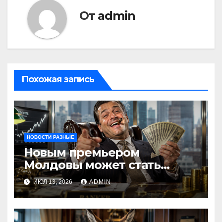
От
admin
Похожая запись
НОВОСТИ РАЗНЫЕ
Новым премьером
Молдовы может стать
банкир из Украины Василе
ИЮЛ 13, 2026
ADMIN
Тофан