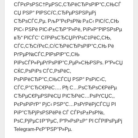
СЃРєРѕРЅС†РµРЅС‚СЂРёСЂРѕРІР°С‚СЊСЃ
СЏ РЅР° РІРЅСѓС‚СЂРµРЅРЅРµРј
СЂРѕСЃС‚Рµ. РљР°РєРѕР№ Р±С‹ РїСѓС‚СЊ
РІС‹ РЅРё РІС‹Р±СЂР°Р»Рё, РіР»Р°РІРЅРѕРµ
вЂ“ РІСЃС‘ СѓРїРѕСЂСЏРґРѕС‡РёС‚СЊ,
СЃС‚СЂСѓРєС‚СѓСЂРёСЂРѕРІР°С‚СЊ Рё
РґРµР№СЃС‚РІРѕРІР°С‚СЊ
РїРѕСЃР»РµРґРѕРІР°С‚РµР»СЊРЅРѕ. Р”Р»СЏ
СЌС‚РѕРіРѕ СЃС‚РѕРёС‚
РѕРїРёСЂР°С‚СЊСЃСЏ РЅР° РѕРїС‹С‚
СЃС‚Р°СЂС€РёС…. Рђ С…РѕСЂРѕС€РёРµ
СЂРµС€РµРЅРёСЏ РїСЂРёС…РѕРґСЏС‚,
РєРѕРіРґР° РјС‹ РЅР°С…РѕРґРёРјСЃСЏ РІ
РіР°СЂРјРѕРЅРёРё СЃ СЃРѕР±РѕР№,
РѕС‚РјРµС‡Р°РµС‚ Р“Р»РѕР±Р° РІ СЃРІРѕРµРј
Telegram-РєР°РЅР°Р»Рµ.