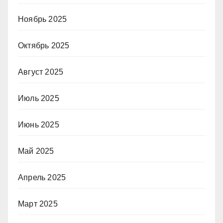
Ноябрь 2025
Октябрь 2025
Август 2025
Июль 2025
Июнь 2025
Май 2025
Апрель 2025
Март 2025