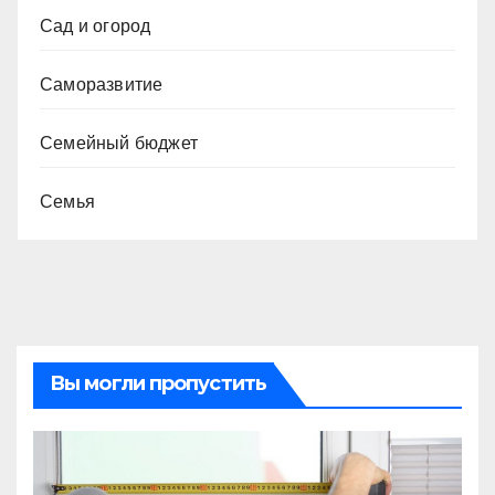
Сад и огород
Саморазвитие
Семейный бюджет
Семья
Вы могли пропустить