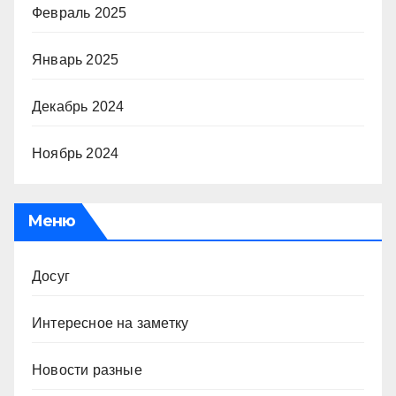
Февраль 2025
Январь 2025
Декабрь 2024
Ноябрь 2024
Меню
Досуг
Интересное на заметку
Новости разные