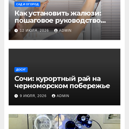
САД И ОГОРОД
Как установить жалюзи:
пошаговое руководство
для начинающих
12 ИЮЛЯ, 2026
ADMIN
ДОСУГ
Сочи: курортный рай на
черноморском побережье
9 ИЮЛЯ, 2026
ADMIN