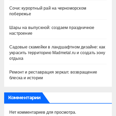
Сочи: курортный рай на черноморском
побережье
Шары на выпускной: создаем праздничное
настроение
Садовые скамейки в ландшафтном дизайне: как
украсить территорию Madmetal.ru и создать зону
отдыха
Ремонт и реставрация зеркал: возвращение
блеска и истории
Комментарии
Нет комментариев для просмотра.