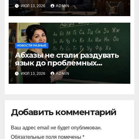
министра послицей
ИЮЛ 13, 2026
ADMIN
НОВОСТИ РАЗНЫЕ
Абхазы не стали раздувать
язык до проблемных
размеров
ИЮЛ 13, 2026
ADMIN
Добавить комментарий
Ваш адрес email не будет опубликован.
Обязательные поля помечены
*