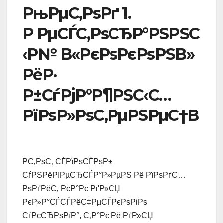
РњРµС‚РѕРґ 1.
Р РµСЃС‚РѕСЂР°РЅРЅС
‹Р№ В«РєРѕРєРѕРЅВ»
РёР·
Р±СѓРјР°Р¶РЅС‹С…
РїРѕР»РѕС‚РµРЅРµС†В
Р­С‚РѕС‚ СЃРїРѕСЃРѕР±
СѓРЅРёРІРµСЂСЃР°Р»РµРЅ Рё РїРѕРґС…
РѕРґРёС‚ РєР°Рє РґР»СЏ
РєР»Р°СЃСЃРёС‡РµСЃРєРѕРіРѕ
СѓРєСЂРѕРїР°, С‚Р°Рє Рё РґР»СЏ