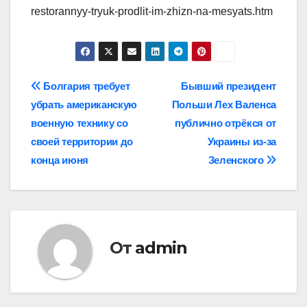
restorannyy-tryuk-prodlit-im-zhizn-na-mesyats.htm
Навигация
Болгария требует
Бывший президент
убрать американскую
Польши Лех Валенса
по
военную технику со
публично отрёкся от
записям
своей территории до
Украины из-за
конца июня
Зеленского
От
admin