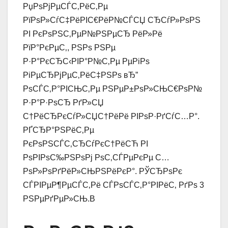
РџРѕРјРµСЃС‚РёС‚Рµ
РїРѕР»СѓС‡РёРІС€РёР№СЃСЏ СЂСѓР»РѕРЅ
РІ РєРѕРЅС‚РµР№РЅРµСЂ РёР»Рё
РїР°РєРµС‚, РЅРѕ РЅРµ
Р·Р°РєСЂС‹РІР°Р№С‚Рµ РµРіРѕ
РіРµСЂРјРµС‚РёС‡РЅРѕ вЂ”
РѕСЃС‚Р°РІСЊС‚Рµ РЅРµР±РѕР»СЊС€РѕР№
Р·Р°Р·РѕСЂ РґР»СЏ
С†РёСЂРєСѓР»СЏС†РёРё РІРѕР·РґСѓС…Р°.
РҐСЂР°РЅРёС‚Рµ
РєРѕРЅСЃС‚СЂСѓРєС†РёСЋ РІ
РѕРІРѕС‰РЅРѕРј РѕС‚СЃРµРєРµ С…
РѕР»РѕРґРёР»СЊРЅРёРєР°. РЎСЂРѕРє
СЃРІРµР¶РµСЃС‚Рё СЃРѕСЃС‚Р°РІРёС‚ РґРѕ 3
РЅРµРґРµР»СЊ.В