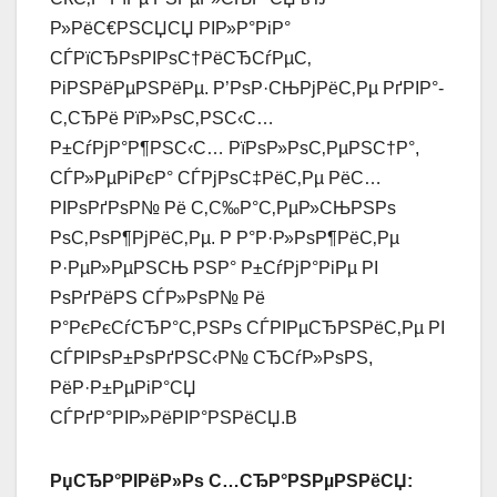
Р»РёС€РЅСЏСЏ РІР»Р°РіР°
СЃРїСЂРѕРІРѕС†РёСЂСѓРµС‚
РіРЅРёРµРЅРёРµ. Р’РѕР·СЊРјРёС‚Рµ РґРІР°-
С‚СЂРё РїР»РѕС‚РЅС‹С…
Р±СѓРјР°Р¶РЅС‹С… РїРѕР»РѕС‚РµРЅС†Р°,
СЃР»РµРіРєР° СЃРјРѕС‡РёС‚Рµ РёС…
РІРѕРґРѕР№ Рё С‚С‰Р°С‚РµР»СЊРЅРѕ
РѕС‚РѕР¶РјРёС‚Рµ. Р Р°Р·Р»РѕР¶РёС‚Рµ
Р·РµР»РµРЅСЊ РЅР° Р±СѓРјР°РіРµ РІ
РѕРґРёРЅ СЃР»РѕР№ Рё
Р°РєРєСѓСЂР°С‚РЅРѕ СЃРІРµСЂРЅРёС‚Рµ РІ
СЃРІРѕР±РѕРґРЅС‹Р№ СЂСѓР»РѕРЅ,
РёР·Р±РµРіР°СЏ
СЃРґР°РІР»РёРІР°РЅРёСЏ.В
РџСЂР°РІРёР»Рѕ С…СЂР°РЅРµРЅРёСЏ: