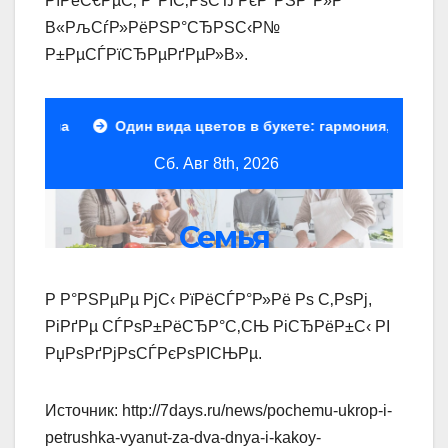
РїРёС€РµС‚ Р°РІС‚РѕСЂ РєР°РЅР°Р»Р°
В«РљСѓР»РёРЅР°СЂРЅС‹Р№
Р±РµСЃРїСЂРµРґРµР»В».
Р Р°РЅРµРµ РјС‹ РїРёСЃР°Р»Рё Рѕ С‚РѕРј,
РіРґРµ СЃРѕР±РёСЂР°С‚СЊ РіСЂРёР±С‹ РІ
РџРѕРґРјРѕСЃРєРѕРІСЊРµ.
Источник: http://7days.ru/news/pochemu-ukrop-i-
petrushka-vyanut-za-dva-dnya-i-kakoy-