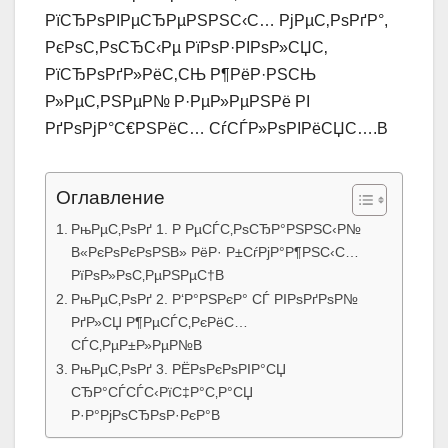
РїСЂРѕРІРµСЂРµРЅРЅС‹С… РјРµС‚РѕРґР°,
РєРѕС‚РѕСЂС‹Рµ РїРѕР·РІРѕР»СЏС‚
РїСЂРѕРґР»РёС‚СЊ Р¶РёР·РЅСЊ
Р»РµС‚РЅРµР№ Р·РµР»РµРЅРё РІ
РґРѕРјР°С€РЅРёС… СѓСЃР»РѕРІРёСЏС….В
Оглавление
РњРµС‚РѕРґ 1. Р РµСЃС‚РѕСЂР°РЅРЅС‹Р№
В«РєРѕРєРѕРЅВ» РёР· Р±СѓРјР°Р¶РЅС‹С…
РїРѕР»РѕС‚РµРЅРµС†В
РњРµС‚РѕРґ 2. Р‘Р°РЅРєР° СЃ РІРѕРґРѕР№
РґР»СЏ Р¶РµСЃС‚РєРёС…
СЃС‚РµР±Р»РµР№В
РњРµС‚РѕРґ 3. РЁРѕРєРѕРІР°СЏ
СЂР°СЃСЃС‹РїС‡Р°С‚Р°СЏ
Р·Р°РјРѕСЂРѕР·РєР°В