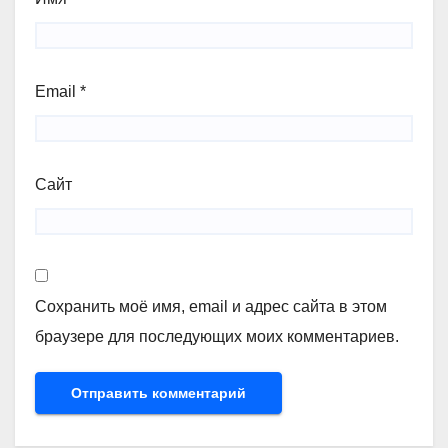
Email
*
Сайт
Сохранить моё имя, email и адрес сайта в этом
браузере для последующих моих комментариев.