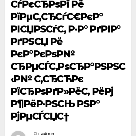
СѓРєСЂРѕРї Рё
РїРµС‚СЂСѓС€РєР°
РІСЏРЅСѓС‚ Р·Р° РґРІР°
РґРЅСЏ Рё
РєР°РєРѕР№
СЂРµСЃС‚РѕСЂР°РЅРЅС
‹Р№ С‚СЂСЋРє
РїСЂРѕРґР»РёС‚ РёРј
Р¶РёР·РЅСЊ РЅР°
РјРµСЃСЏС†
От
admin