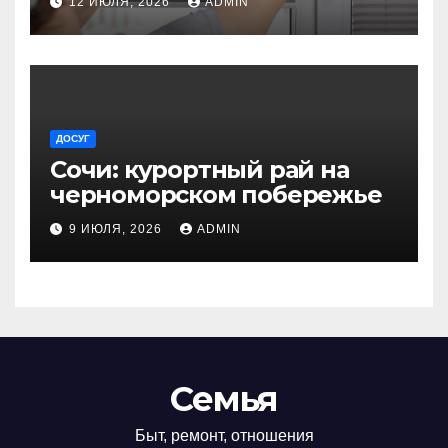
12 ИЮЛЯ, 2026
ADMIN
ДОСУГ
Сочи: курортный рай на
черноморском побережье
9 ИЮЛЯ, 2026
ADMIN
Семья
Быт, ремонт, отношения