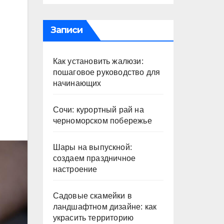
Записи
Как установить жалюзи:
пошаговое руководство для
начинающих
Сочи: курортный рай на
черноморском побережье
Шары на выпускной:
создаем праздничное
настроение
Садовые скамейки в
ландшафтном дизайне: как
украсить территорию