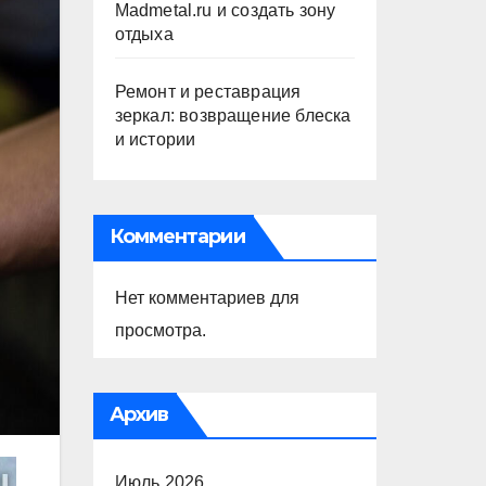
Madmetal.ru и создать зону
отдыха
Ремонт и реставрация
зеркал: возвращение блеска
и истории
Комментарии
Нет комментариев для
просмотра.
Архив
Июль 2026