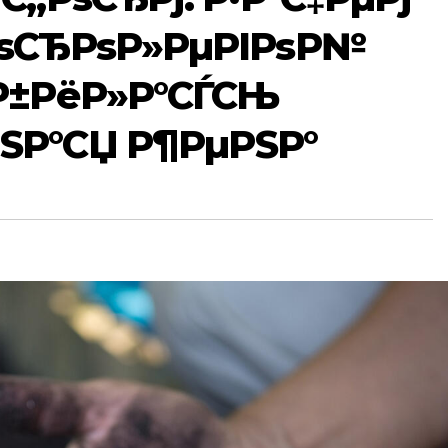
РѕСЂРѕР»РµРІРѕР№
ѕР±РёР»Р°СЃСЊ
ЅР°СЏ Р¶РµРЅР°