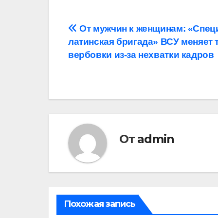
Навигация
От мужчин к женщинам: «Спец
латинская бригада» ВСУ меняет 
по
вербовки из-за нехватки кадров
записям
От
admin
Похожая запись