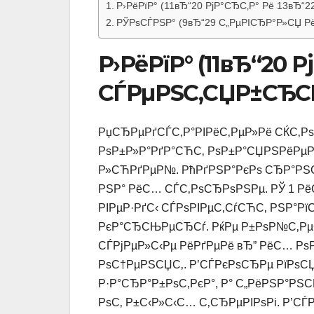
Р›РёРїР° (11вЂ“20 РјР°СЂС‚Р° Рё 13вЂ
РЎРѕСЃРЅР° (9вЂ“29 С„РµРІСЂР°Р»СЏ Рё
Р›РёРїР° (11вЂ“20 Р
СЃРµРЅС‚СЏР±СЂС
РџСЂРµРґСЃС‚Р°РІРёС‚РµР»Рё СЌС‚Рѕ
РѕР±Р»Р°РґР°СЋС‚ РѕР±Р°СЏРЅРёРµР
Р»СЋРґРµР№. РћРґРЅР°РєРѕ СЂР°РЅС
РЅР° РёС… СЃС‚РѕСЂРѕРЅРµ. РЎ 1 Р
РІРµР·РґС‹ СЃРѕРІРµС‚СѓСЋС‚ РЅР°
РєР°СЂСЊРµСЂСѓ. РќРµ Р±РѕР№С‚РµС
СЃРјРµР»С‹Рµ РёРґРµРё вЂ” РёС… Рѕ
РѕС†РµРЅСЏС‚. Р’СЃРєРѕСЂРµ РїРѕС
Р·Р°СЂР°Р±РѕС‚РєР°, Р° С„РёРЅР°РЅ
РѕС‚ Р±С‹Р»С‹С… С‚СЂРµРІРѕРі. Р’СЃ