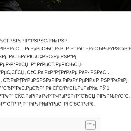
 РѕСЃРЅРѕРІР°РЅРЅС‹Р№ РЅР°
РЅРёС… РєРµР»СЊС‚РѕРІ Р·Р° РїСЂРёСЂРѕРґРЅС‹Рј
ЅРµ РїСЂРёРІС‹С‡РЅС‹Рµ РЅР°Рј
ІРµР·РґРёСЏ, Р° РґРµСЂРµРІСЊСЏ-
°РµС‚СЃСЏ, С‡С‚Рѕ РєР°Р¶РґРѕРµ РёР· РЅРёС…
 СЂРѕР¶РґРµРЅРЅРѕРіРѕ РїРѕРґ РµРіРѕ Р·РЅР°РєРѕРј,
Р°СЂР°РєС‚РµСЂР° Рё СЃСѓРґСЊР±РѕР№. РЎ 1
ЅР°РєР° СЌС‚РѕРіРѕ РєР°Р»РµРЅРґР°СЂСЏ РІРѕР№РґСѓС‚
‡Р° СЃР°РјР° РїРѕР№РґРµС‚ РІ СЂСѓРєРё.