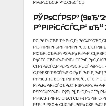
РїРѕРєСЂС‹РІР°С‚СЊСЃСЏ.
РЎРѕСЃРЅР° (9вЂ“2
Р°РІРіСѓСЃС‚Р° вЂ
Р­С‚Рё Р»СЋРґРё РѕС‚Р»РёС‡Р°СЋС‚СЃ
РІС‹РіРѕРґРЅРѕ РїРѕРґР°С‚СЊ СЃРµ
РїСЂРёСЂРѕРґРЅРѕРµ РѕР±Р°СЏРЅРё
РђСЃС‚СЂРѕР»РѕРіРё СЃРѕРІРµС‚СѓСЋ
СЃРѕР±СЃС‚РІРµРЅРЅС‹Рµ СЃРёР»С‹. 
С„РёРЅР°РЅСЃРѕРІС‹Рµ РІРѕР·РјРѕР¶
РєРѕС‚РѕСЂС‹Рµ РјРѕРіСѓС‚ СЃС‚Р°
РґРѕР»РіРѕСЃСЂРѕС‡РЅРѕРіРѕ Р±Р»Р°
РЅР°С‡Р°Р»Рѕ. РўРµРј, РєС‚Рѕ СЃРµР
РіРѕС‚РѕРІРёС‚СЊСЃСЏ Рє РЅРѕРІС‹Рј
Р¶РёР·РЅСЊ СЏСЂРєРёРµ СЌРјРѕС†Р