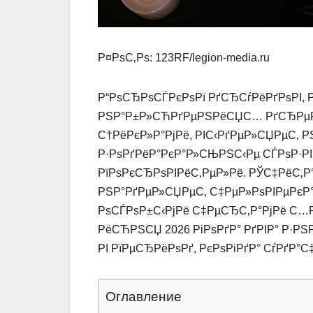
Р¤РѕС‚Рѕ: 123RF/legion-media.ru
Р“РѕСЂРѕСЃРєРѕРї РґСЂСѓРёРґРѕРІ,
РЅР°Р±Р»СЋРґРµРЅРёСЏС… РґСЂРµРІ
С†РёРєР»Р°РјРё, РІС‹РґРµР»СЏРµС‚ Р
Р·РѕРґРёР°РєР°Р»СЊРЅС‹Рµ СЃРѕР·Р
РїРѕРєСЂРѕРІРёС‚РµР»Рё. РЎС‡РёС‚Р
РЅР°РґРµР»СЏРµС‚ С‡РµР»РѕРІРµРєР°,
РѕСЃРѕР±С‹РјРё С‡РµСЂС‚Р°РјРё С…
РёСЋРЅСЏ 2026 РіРѕРґР° РґРІР° Р·Р
РІ РїРµСЂРёРѕРґ, РєРѕРіРґР° СѓРґР°С
Оглавление