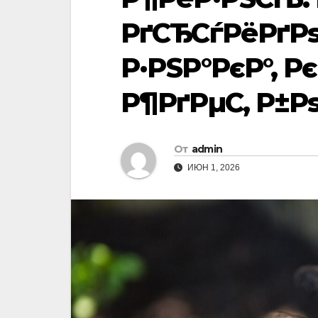
РґСЂСѓРёРґРѕР
Р·РЅР°РєР°, Р
Р¶РґРµС‚ Р±Рѕ
От
admin
ИЮН 1, 2026