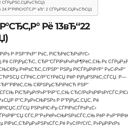
“22 СЃРµРЅС‚СЏР±СЂСЏ)
 24 Р°РІРіСѓСЃС‚Р° вЂ“ 2 СЃРµРЅС‚СЏР±СЂСЏ)
јР°СЂС‚Р° Рё 13вЂ“22
Џ)
РіРѕ Р·РЅР°РєР° РѕС‚ РїСЂРёСЂРѕРґС‹
ј Рё СѓРјРµСЋС‚ СЂР°СЃРїРѕР»РѕР¶РёС‚СЊ Рє СЃРµР±
ЊС€Рµ Р¤РѕСЂС‚СѓРЅР° РЅРµ РІСЃРµРіРґР° Р±С‹Р»Р°
ёСЋРЅСЏ СЃРёС‚СѓР°С†РёСЏ РёР·РјРµРЅРёС‚СЃСЏ. Р—
РїСЂР°РІРёС‚СЊ СЌРЅРµСЂРіРёСЋ РЅР°
ЃСЊ РїСЂРµРґР»Р°РіР°С‚СЊ СЂСѓРєРѕРІРѕРґСЃС‚РІС
Р±СЏР·Р°С‚РµР»СЊРЅРѕ Р·Р°РјРµС‚СЏС‚ Рё
ЏРІСЏС‚СЃСЏ РЅРѕРІС‹Рµ СЃРїРѕСЃРѕР±С‹
СЃРѕРІР°СЏ СЃС‚Р°Р±РёР»СЊРЅРѕСЃС‚СЊ РёР·Р±Р°РІРё
Рµ РїРѕС‚СЂРµР±РЅРѕСЃС‚Рё Р±СѓРґСѓС‚ Р»РµРіРєРѕ