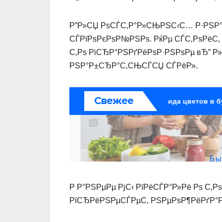
Р”Р»СЏ РѕСЃС‚Р°Р»СЊРЅС‹С… Р·РЅР°
СЃРїРѕРєРѕР№РЅРѕ. РќРµ СЃС‚РѕРёС‚
С‚Рѕ РіСЂР°РЅРґРёРѕР·РЅРѕРµ вЂ” Р
РЅР°Р±СЂР°С‚СЊСЃСЏ СЃРёР».
Р Р°РЅРµРµ РјС‹ РїРёСЃР°Р»Рё Рѕ С‚Р
РїСЂРёРЅРµСЃРµС‚ РЅРµРѕР¶РёРґР°Р