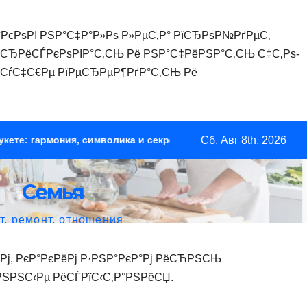
РєРѕРІ РЅР°С‡Р°Р»Рѕ Р»РµС‚Р° РїСЂРѕР№РґРµС‚
 СЂРёСЃРєРѕРІР°С‚СЊ Рё РЅР°С‡РёРЅР°С‚СЊ С‡С‚Рѕ-
»СѓС‡С€Рµ РїРµСЂРµР¶РґР°С‚СЊ Рё
ѕРј, РєР°РєРёРј Р·РЅР°РєР°Рј РёСЋРЅСЊ
ЅРЅС‹Рµ РёСЃРїС‹С‚Р°РЅРёСЏ.