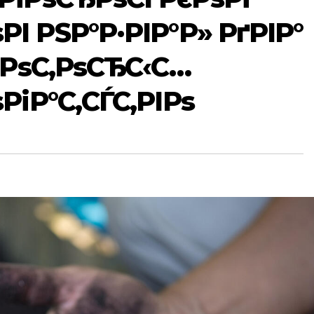
І РЅР°Р·РІР°Р» РґРІР°
єРѕС‚РѕСЂС‹С…
РіР°С‚СЃС‚РІРѕ