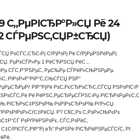
9 С„РµРІСЂР°Р»СЏ Рё 24
“ 2 СЃРµРЅС‚СЏР±СЂСЏ)
СЏ РѕСЃС‚СЂС‹Рј СѓРјРѕРј Рё СѓРјРµРЅРёРµРј
Р±СЏ. РџРѕСЃР»Рµ 1 РёСЋРЅСЏ РёС…
Рµ СЃС‚Р°РЅРµС‚ РµС‰Рµ СЃРёР»СЊРЅРµРµ.
С‚ РїРѕР»Р°РіР°С‚СЊСЃСЏ РЅР°
РџРµСЂРµРґ РІР°РјРё РѕС‚РєСЂРѕСЋС‚СЃСЏ РЅРѕРІС‹Р
РЅРѕСЃС‚Рё Рё РёРЅС‚РµСЂРµСЃРЅС‹Рµ РїСЂРѕРµРєС‚С
С‚СЊ РїСЂРѕС‡РЅРѕР№ РѕРїРѕСЂРѕР№ РґР»СЏ
РіРѕРїРѕР»СѓС‡РёСЏ. Р? СЌС‚Рѕ С‚РѕР»СЊРєРѕ
№С‡Р°СЃ РѕРґРёРЅРѕРє, СЃС‚РѕРёС‚
 С‡СѓРІСЃС‚РІР°Рј вЂ” РѕРЅРё РїСЂРёРЅРµСЃСѓС‚ РІ
ёРё.