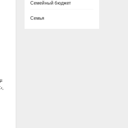
Семейный бюджет
Семья
µ
‹,