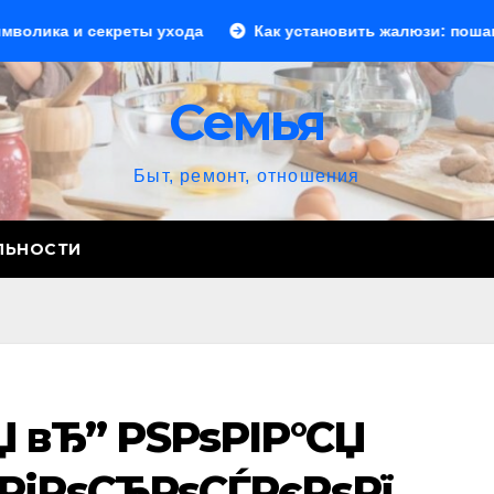
ы ухода
Как установить жалюзи: пошаговое руководств
Семья
Быт, ремонт, отношения
ЛЬНОСТИ
Џ вЂ” РЅРѕРІР°СЏ
РіРѕСЂРѕСЃРєРѕРї