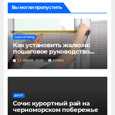
Вы могли пропустить
САД И ОГОРОД
Как установить жалюзи:
пошаговое руководство
для начинающих
12 ИЮЛЯ, 2026
ADMIN
ДОСУГ
Сочи: курортный рай на
черноморском побережье