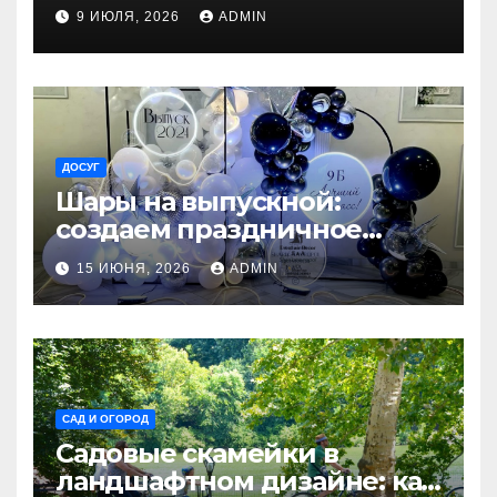
9 ИЮЛЯ, 2026
ADMIN
ДОСУГ
Шары на выпускной:
создаем праздничное
настроение
15 ИЮНЯ, 2026
ADMIN
САД И ОГОРОД
Садовые скамейки в
ландшафтном дизайне: как