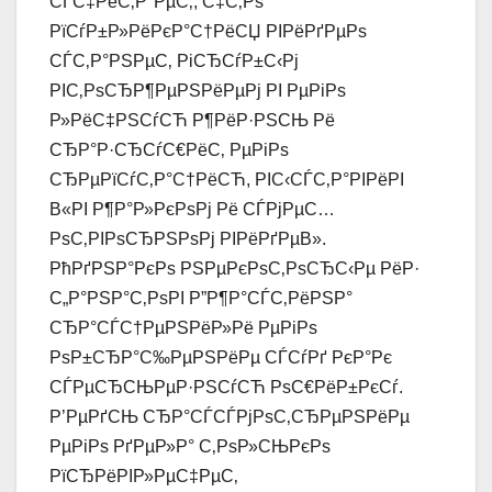
СЃС‡РёС‚Р°РµС‚, С‡С‚Рѕ
РїСѓР±Р»РёРєР°С†РёСЏ РІРёРґРµРѕ
СЃС‚Р°РЅРµС‚ РіСЂСѓР±С‹Рј
РІС‚РѕСЂР¶РµРЅРёРµРј РІ РµРіРѕ
Р»РёС‡РЅСѓСЋ Р¶РёР·РЅСЊ Рё
СЂР°Р·СЂСѓС€РёС‚ РµРіРѕ
СЂРµРїСѓС‚Р°С†РёСЋ, РІС‹СЃС‚Р°РІРёРІ
В«РІ Р¶Р°Р»РєРѕРј Рё СЃРјРµС…
РѕС‚РІРѕСЂРЅРѕРј РІРёРґРµВ».
РћРґРЅР°РєРѕ РЅРµРєРѕС‚РѕСЂС‹Рµ РёР·
С„Р°РЅР°С‚РѕРІ Р”Р¶Р°СЃС‚РёРЅР°
СЂР°СЃС†РµРЅРёР»Рё РµРіРѕ
РѕР±СЂР°С‰РµРЅРёРµ СЃСѓРґ РєР°Рє
СЃРµСЂСЊРµР·РЅСѓСЋ РѕС€РёР±РєСѓ.
Р’РµРґСЊ СЂР°СЃСЃРјРѕС‚СЂРµРЅРёРµ
РµРіРѕ РґРµР»Р° С‚РѕР»СЊРєРѕ
РїСЂРёРІР»РµС‡РµС‚