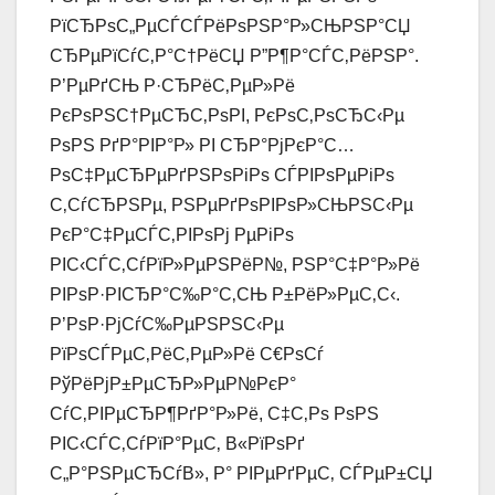
РїСЂРѕС„РµСЃСЃРёРѕРЅР°Р»СЊРЅР°СЏ
СЂРµРїСѓС‚Р°С†РёСЏ Р”Р¶Р°СЃС‚РёРЅР°.
Р’РµРґСЊ Р·СЂРёС‚РµР»Рё
РєРѕРЅС†РµСЂС‚РѕРІ, РєРѕС‚РѕСЂС‹Рµ
РѕРЅ РґР°РІР°Р» РІ СЂР°РјРєР°С…
РѕС‡РµСЂРµРґРЅРѕРіРѕ СЃРІРѕРµРіРѕ
С‚СѓСЂРЅРµ, РЅРµРґРѕРІРѕР»СЊРЅС‹Рµ
РєР°С‡РµСЃС‚РІРѕРј РµРіРѕ
РІС‹СЃС‚СѓРїР»РµРЅРёР№, РЅР°С‡Р°Р»Рё
РІРѕР·РІСЂР°С‰Р°С‚СЊ Р±РёР»РµС‚С‹.
Р’РѕР·РјСѓС‰РµРЅРЅС‹Рµ
РїРѕСЃРµС‚РёС‚РµР»Рё С€РѕСѓ
РўРёРјР±РµСЂР»РµР№РєР°
СѓС‚РІРµСЂР¶РґР°Р»Рё, С‡С‚Рѕ РѕРЅ
РІС‹СЃС‚СѓРїР°РµС‚ В«РїРѕРґ
С„Р°РЅРµСЂСѓВ», Р° РІРµРґРµС‚ СЃРµР±СЏ