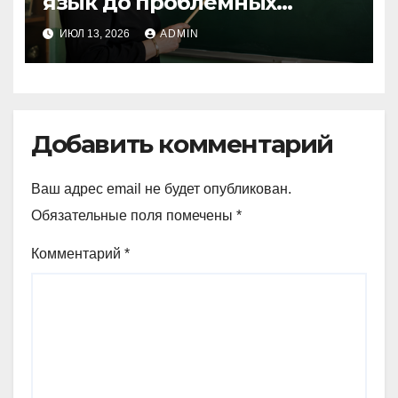
язык до проблемных
размеров
ИЮЛ 13, 2026
ADMIN
Добавить комментарий
Ваш адрес email не будет опубликован.
Обязательные поля помечены
*
Комментарий
*