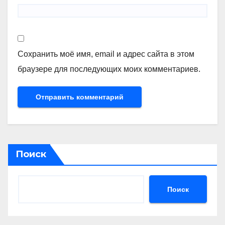
Сохранить моё имя, email и адрес сайта в этом
браузере для последующих моих комментариев.
Поиск
Поиск