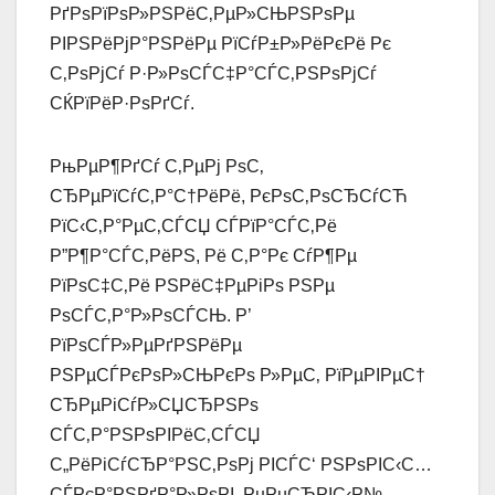
РґРѕРїРѕР»РЅРёС‚РµР»СЊРЅРѕРµ
РІРЅРёРјР°РЅРёРµ РїСѓР±Р»РёРєРё Рє
С‚РѕРјСѓ Р·Р»РѕСЃС‡Р°СЃС‚РЅРѕРјСѓ
СЌРїРёР·РѕРґСѓ.
РњРµР¶РґСѓ С‚РµРј РѕС‚
СЂРµРїСѓС‚Р°С†РёРё, РєРѕС‚РѕСЂСѓСЋ
РїС‹С‚Р°РµС‚СЃСЏ СЃРїР°СЃС‚Рё
Р”Р¶Р°СЃС‚РёРЅ, Рё С‚Р°Рє СѓР¶Рµ
РїРѕС‡С‚Рё РЅРёС‡РµРіРѕ РЅРµ
РѕСЃС‚Р°Р»РѕСЃСЊ. Р’
РїРѕСЃР»РµРґРЅРёРµ
РЅРµСЃРєРѕР»СЊРєРѕ Р»РµС‚ РїРµРІРµС†
СЂРµРіСѓР»СЏСЂРЅРѕ
СЃС‚Р°РЅРѕРІРёС‚СЃСЏ
С„РёРіСѓСЂР°РЅС‚РѕРј РІСЃС‘ РЅРѕРІС‹С…
СЃРєР°РЅРґР°Р»РѕРІ. РџРµСЂРІС‹Р№