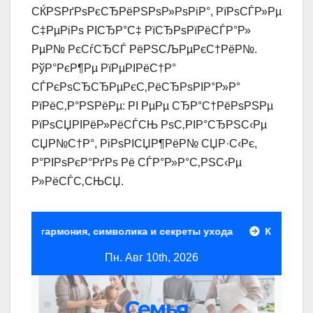
СЌРЅРґРѕРєСЂРёРЅРѕР»РѕРіР°, РїРѕСЃР»Рµ
С‡РµРіРѕ РІСЂР°С‡ РїСЂРѕРїРёСЃР°Р»
РµР№ РєСѓСЂСЃ РёРЅСЉРµРєС†РёР№.
РўР°РєР¶Рµ РїРµРІРёС†Р°
СЃРєРѕСЂСЂРµРєС‚РёСЂРѕРІР°Р»Р°
РїРёС‚Р°РЅРёРµ: РІ РµРµ СЂР°С†РёРѕРЅРµ
РїРѕСЏРІРёР»РёСЃСЊ РѕС‚РІР°СЂРЅС‹Рµ
СЏР№С†Р°, РіРѕРІСЏР¶РёР№ СЏР·С‹Рє,
Р°РІРѕРєР°РґРѕ Рё СЃР°Р»Р°С‚РЅС‹Рµ
Р»РёСЃС‚СЊСЏ.