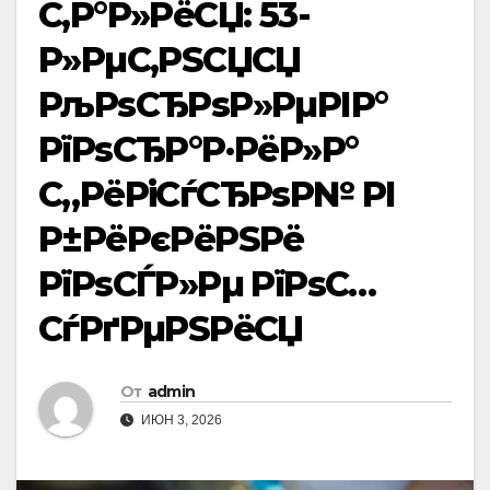
С‚Р°Р»РёСЏ: 53-
Р»РµС‚РЅСЏСЏ
РљРѕСЂРѕР»РµРІР°
РїРѕСЂР°Р·РёР»Р°
С„РёРіСѓСЂРѕР№ РІ
Р±РёРєРёРЅРё
РїРѕСЃР»Рµ РїРѕС…
СѓРґРµРЅРёСЏ
От
admin
ИЮН 3, 2026