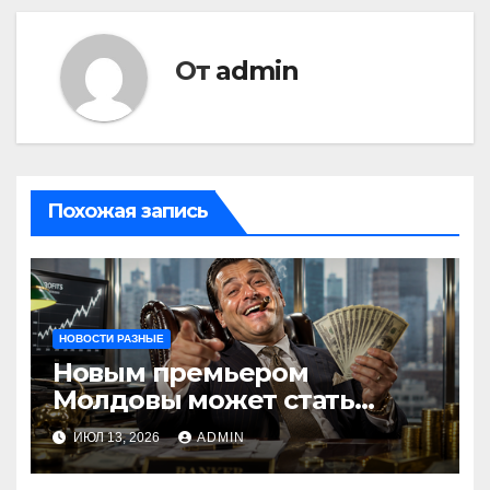
От
admin
Похожая запись
НОВОСТИ РАЗНЫЕ
Новым премьером
Молдовы может стать
банкир из Украины Василе
ИЮЛ 13, 2026
ADMIN
Тофан