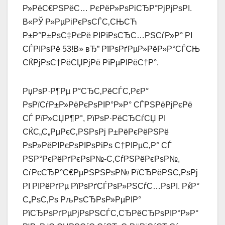
Р»РёС€РЅРёС… РєРёР»РѕРіСЂР°РјРјРѕРІ.
В«РЎ Р»РµРіРєРѕСЃС‚СЊСЋ
Р±Р°Р±РѕС‡РєРё РІРїРѕСЂС…РЅСѓР»Р° РІ
СЃРІРѕРё 53!В» вЂ” РїРѕРґРµР»РёР»Р°СЃСЊ
СЌРјРѕС†РёСЏРјРё РїРµРІРёС†Р°.
РџРѕР·Р¶Рµ Р°СЂС‚РёСЃС‚РєР°
РѕРїСѓР±Р»РёРєРѕРІР°Р»Р° СЃРЅРёРјРєРё
СЃ РїР»СЏР¶Р°, РїРѕР·РёСЂСѓСЏ РІ
СЌС„С„РµРєС‚РЅРѕРј Р±РёРєРёРЅРё
РѕР»РёРІРєРѕРІРѕРіРѕ С†РІРµС‚Р° СЃ
РЅР°РєРёРґРєРѕР№-С‚СѓРЅРёРєРѕР№,
СѓРєСЂР°С€РµРЅРЅРѕР№ РїСЂРёРЅС‚РѕРј
РІ РІРёРґРµ РїРѕРґСЃРѕР»РЅСѓС…РѕРІ. РќР°
С„РѕС‚Рѕ РљРѕСЂРѕР»РµРІР°
РїСЂРѕРґРµРјРѕРЅСЃС‚СЂРёСЂРѕРІР°Р»Р°