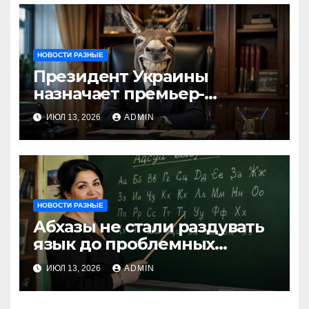
НОВОСТИ РАЗНЫЕ
Президент Украины
назначает премьер-
министра послицей
ИЮЛ 13, 2026
ADMIN
НОВОСТИ РАЗНЫЕ
Абхазы не стали раздувать
язык до проблемных
размеров
ИЮЛ 13, 2026
ADMIN