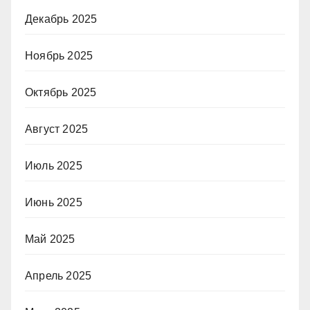
Декабрь 2025
Ноябрь 2025
Октябрь 2025
Август 2025
Июль 2025
Июнь 2025
Май 2025
Апрель 2025