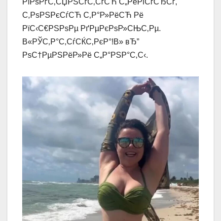
РїРѕРґС‚СЏРЅСѓС‚СѓСЋ С„РёРіСѓСЂСѓ,
С‚РѕРЅРєСѓСЋ С‚Р°Р»РёСЋ Рё
РїС‹С€РЅРѕРµ РґРµРєРѕР»СЊС‚Рµ.
В«РЎС‚Р°С‚СѓСЌС‚РєР°!В» вЂ”
РѕС†РµРЅРёР»Рё С„Р°РЅР°С‚С‹.