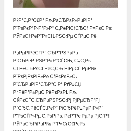
РќР°С‚Р°С€Р° РљРѕСЂРѕР»РµРІР°
РїРѕРєР°Р·Р°Р»Р° С„РёРіСѓСЂСѓ Р¤РѕС‚Рѕ:
РЎРѕС†РёР°Р»СЊРЅС‹Рµ СЃРµС‚Рё
РџРµРІРёС†Р° СЂР°РЅРµРµ
РїСЂРёР·РЅР°Р»Р°СЃСЊ, С‡С‚Рѕ
СЃР±СЂРѕСЃРёС‚СЊ РІРµСЃ РµР№
РїРѕРјРѕРіР»Рё СѓРєРѕР»С‹
РїСЂРµРїР°СЂР°С‚Р° РґР»СЏ
РґРёР°Р±РµС‚РёРєРѕРІ. Рљ
СЌРєСЃС‚СЂРµРЅРЅС‹Рј РјРµСЂР°Рј
Р°СЂС‚РёСЃС‚РєР° РїСЂРёР±РµРіР»Р°
РїРѕСЃР»Рµ С‚РѕРіРѕ, РєР°Рє РµРµ РјСѓР¶
РЎРµСЂРіРµР№ Р“Р»СѓС€РєРѕ