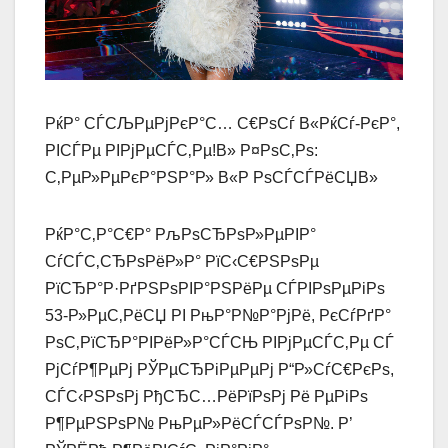
РќР° СЃСЉРµРјРєР°С… С€РѕСѓ В«РќСѓ-РєР°,
РІСЃРµ РІРјРµСЃС‚Рµ!В» Р¤РѕС‚Рѕ:
С‚РµР»РµРєР°РЅР°Р» В«Р РѕСЃСЃРёСЏВ»
РќР°С‚Р°С€Р° РљРѕСЂРѕР»РµРІР°
СѓСЃС‚СЂРѕРёР»Р° РїС‹С€РЅРѕРµ
РїСЂР°Р·РґРЅРѕРІР°РЅРёРµ СЃРІРѕРµРіРѕ
53-Р»РµС‚РёСЏ РІ РњР°Р№Р°РјРё, РєСѓРґР°
РѕС‚РїСЂР°РІРёР»Р°СЃСЊ РІРјРµСЃС‚Рµ СЃ
РјСѓР¶РµРј РЎРµСЂРіРµРµРј Р“Р»СѓС€РєРѕ,
СЃС‹РЅРѕРј РђСЂС…РёРїРѕРј Рё РµРіРѕ
Р¶РµРЅРѕР№ РњРµР»РёСЃСЃРѕР№. Р’