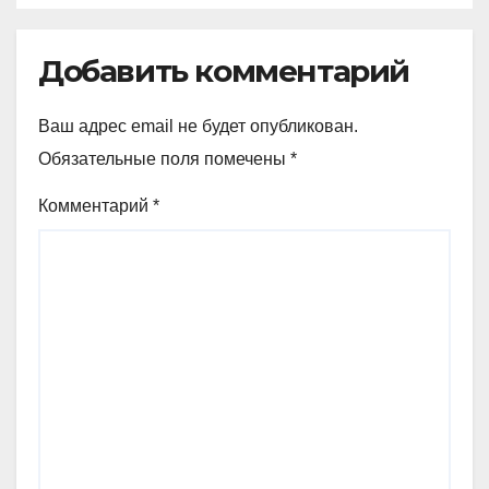
Добавить комментарий
Ваш адрес email не будет опубликован.
Обязательные поля помечены
*
Комментарий
*