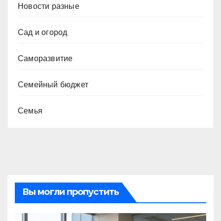
Новости разные
Сад и огород
Саморазвитие
Семейный бюджет
Семья
Вы могли пропустить