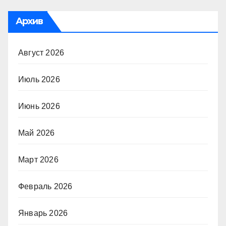
Архив
Август 2026
Июль 2026
Июнь 2026
Май 2026
Март 2026
Февраль 2026
Январь 2026