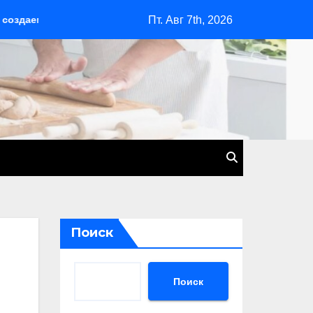
Пт. Авг 7th, 2026
 настроение
Садовые скамейки в ландшафтном дизайне: 
Поиск
Поиск