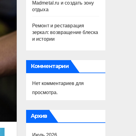
Madmetal.ru и создать зону
отдыха
Ремонт и реставрация
зеркал: возвращение блеска
и истории
Комментарии
Нет комментариев для
просмотра.
Архив
Июль 2026