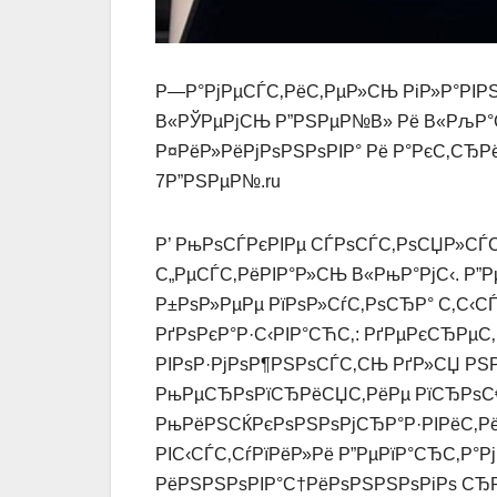
Р—Р°РјРµСЃС‚РёС‚РµР»СЊ РіР»Р°РІР
В«РЎРµРјСЊ Р”РЅРµР№В» Рё В«РљР°
Р¤РёР»РёРјРѕРЅРѕРІР° Рё Р°РєС‚СЂРё
7Р”РЅРµР№.ru
Р’ РњРѕСЃРєРІРµ СЃРѕСЃС‚РѕСЏР»СЃ
С„РµСЃС‚РёРІР°Р»СЊ В«РњР°РјС‹. Р”
Р±РѕР»РµРµ РїРѕР»СѓС‚РѕСЂР° С‚С‹С
РґРѕРєР°Р·С‹РІР°СЋС‚: РґРµРєСЂРµС‚
РІРѕР·РјРѕР¶РЅРѕСЃС‚СЊ РґР»СЏ Р
РњРµСЂРѕРїСЂРёСЏС‚РёРµ РїСЂРѕС€
РњРёРЅСЌРєРѕРЅРѕРјСЂР°Р·РІРёС‚Рё
РІС‹СЃС‚СѓРїРёР»Рё Р”РµРїР°СЂС‚Р°
РёРЅРЅРѕРІР°С†РёРѕРЅРЅРѕРіРѕ СЂР