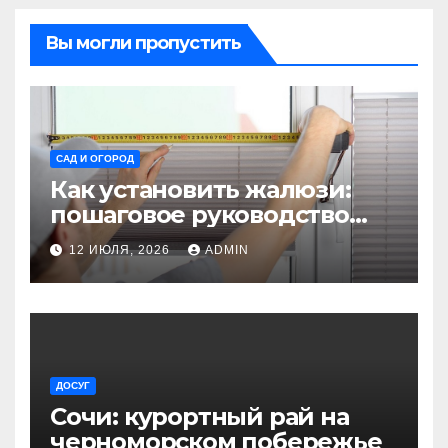
Вы могли пропустить
САД И ОГОРОД
Как установить жалюзи:
пошаговое руководство
для начинающих
12 ИЮЛЯ, 2026
ADMIN
ДОСУГ
Сочи: курортный рай на
черноморском побережье