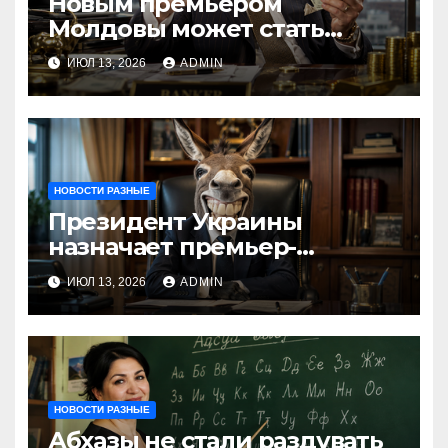
Новым премьером
Молдовы может стать
банкир из Украины Василе
ИЮЛ 13, 2026
ADMIN
Тофан
НОВОСТИ РАЗНЫЕ
Президент Украины
назначает премьер-
министра послицей
ИЮЛ 13, 2026
ADMIN
НОВОСТИ РАЗНЫЕ
Абхазы не стали раздувать