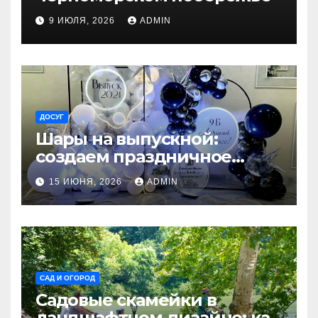
9 ИЮЛЯ, 2026
ADMIN
ДОСУГ
Шары на выпускной:
создаем праздничное
настроение
15 ИЮНЯ, 2026
ADMIN
САД И ОГОРОД
Садовые скамейки в
ландшафтном дизайне: как