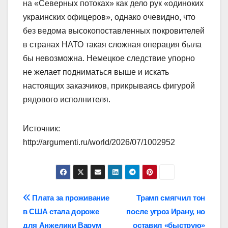
на «Северных потоках» как дело рук «одиноких
украинских офицеров», однако очевидно, что
без ведома высокопоставленных покровителей
в странах НАТО такая сложная операция была
бы невозможна. Немецкое следствие упорно
не желает подниматься выше и искать
настоящих заказчиков, прикрываясь фигурой
рядового исполнителя.
Источник:
http://argumenti.ru/world/2026/07/1002952
Навигация
Плата за проживание
Трамп смягчил тон
в США стала дороже
после угроз Ирану, но
по
для Анжелики Варум
оставил «быструю»