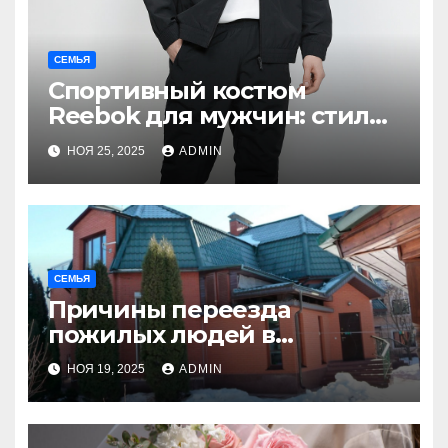
СЕМЬЯ
Спортивный костюм
Reebok для мужчин: стиль,
комфорт и
НОЯ 25, 2025
ADMIN
функциональность
СЕМЬЯ
Причины переезда
пожилых людей в
пансионаты
НОЯ 19, 2025
ADMIN