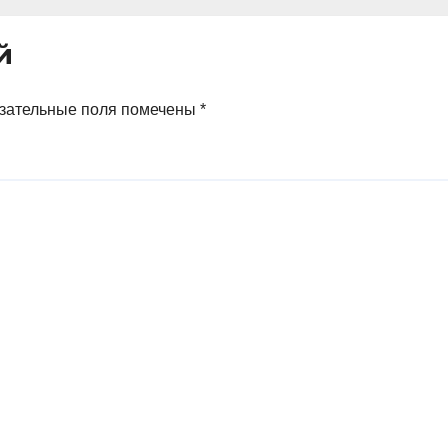
ослицей
й
зательные поля помечены
*