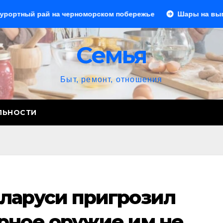
 на черноморском побережье
Шары на выпускной: созда
Семья
Быт, ремонт, отношения
ЛЬНОСТИ
ларуси пригрозил
рное оружие им не