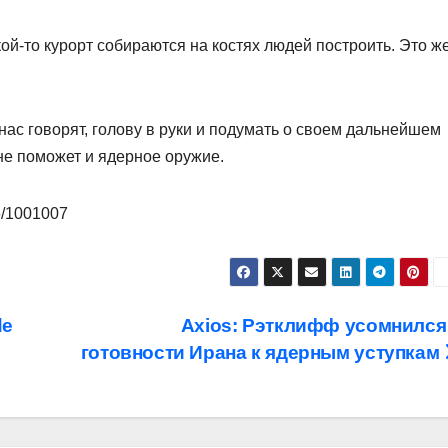
кой-то курорт собираются на костях людей построить. Это ж
нас говорят, голову в руки и подумать о своем дальнейшем
не поможет и ядерное оружие.
06/1001007
de
Axios: Рэтклифф усомнился
готовности Ирана к ядерным уступкам