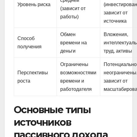
средней
Уровень риска
(инвестирован
(зависит от
зависит от
работы)
источника
Обмен
Вложения,
Способ
времени на
интеллектуал
получения
деньги
труд, активы
Ограничены
Потенциально
Перспективы
возможностями
неограничены
роста
времени и
зависит от
работодателя
масштабиров
Основные типы
источников
пассивного дохода