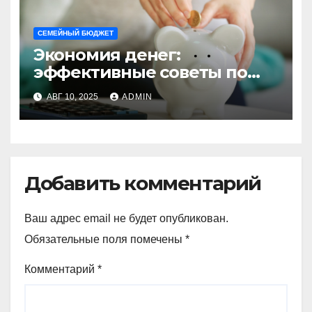
СЕМЕЙНЫЙ БЮДЖЕТ
Экономия денег:
эффективные советы по
сокращению личных
АВГ 10, 2025
ADMIN
расходов
Добавить комментарий
Ваш адрес email не будет опубликован.
Обязательные поля помечены
*
Комментарий
*