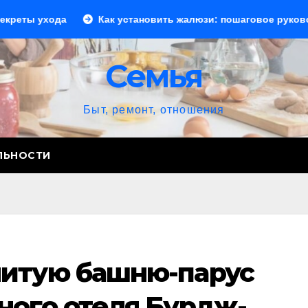
Как установить жалюзи: пошаговое руководство для на
Семья
Быт, ремонт, отношения
ЛЬНОСТИ
итую башню-парус
ного отеля Бурдж-