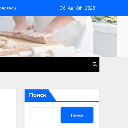
Сб. Авг 8th, 2026
чинающих
Сочи: курортный рай на черноморском побере
Поиск
Поиск