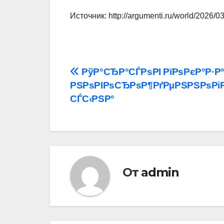
Источник: http://argumenti.ru/world/2026/
Навигация
РўР°СЂР°СЃРѕРІ РїРѕРєР°Р·Р
РЅРѕРІРѕСЂРѕР¶РґРµРЅРЅРѕРі
по
СЃС‹РЅР°
записям
От
admin