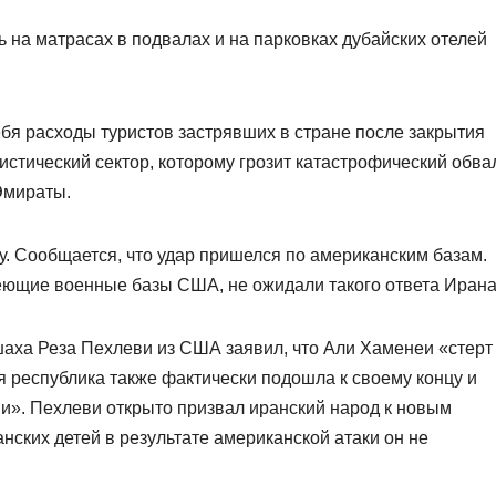
 на матрасах в подвалах и на парковках дубайских отелей
ебя расходы туристов застрявших в стране после закрытия
стический сектор, которому грозит катастрофический обва
Эмираты.
у. Сообщается, что удар пришелся по американским базам.
еющие военные базы США, не ожидали такого ответа Ирана
шаха Реза Пехлеви из США заявил, что Али Хаменеи «стерт
я республика также фактически подошла к своему концу и
ии». Пехлеви открыто призвал иранский народ к новым
анских детей в результате американской атаки он не