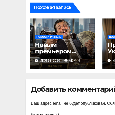
Похожая запись
НОВОСТИ РАЗНЫЕ
НОВ
Новым
П
премьером
У
Молдовы может
на
ИЮЛ 13, 2026
ADMIN
И
стать банкир из
п
Украины Василе
м
Тофан
п
Добавить комментари
Ваш адрес email не будет опубликован.
Обя