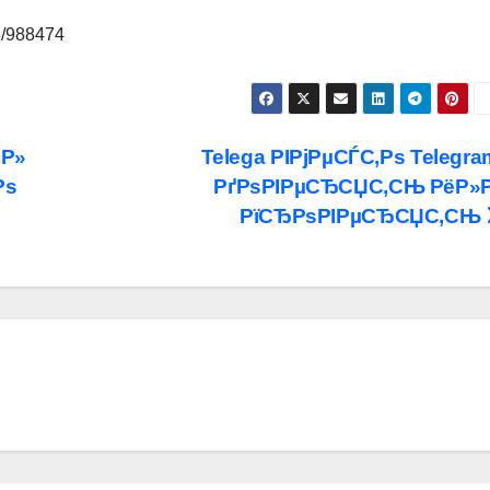
03/988474
°Р»
Telega РІРјРµСЃС‚Рѕ Telegra
Рѕ
РґРѕРІРµСЂСЏС‚СЊ РёР»
РїСЂРѕРІРµСЂСЏС‚СЊ