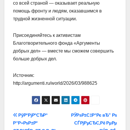
со всей страной — оказывает реальную
помощь фронту и людям, оказавшимся в
трудной жизненной ситуации.
Присоединяйтесь к активистам
Благотворительного фонда «Аргументы
добрых дел» — вместе мы сможем совершить
больше добрых дел.
Источник:
http://argumenti.ru/world/2026/03/988625
Навигация
РўР°РјР°СЂР°
РЎРѕР±С‡Р°Рє вЂ” Рѕ
Р“Р»РѕР±Р°
СЃРјРµСЂС‚Рё РµРµ
по