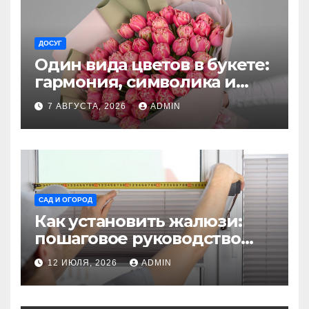
ДОСУГ
Один вида цветов в букете:
гармония, символика и
секреты ухода
7 АВГУСТА, 2026
ADMIN
САД И ОГОРОД
Как установить жалюзи:
пошаговое руководство
для начинающих
12 ИЮЛЯ, 2026
ADMIN