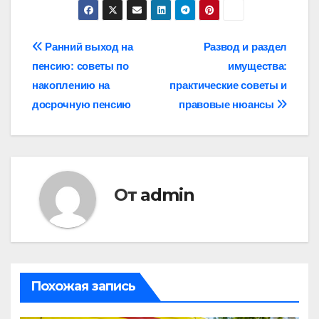
Навигация
Ранний выход на
Развод и раздел
пенсию: советы по
имущества:
по
накоплению на
практические советы и
записям
досрочную пенсию
правовые нюансы
От
admin
Похожая запись