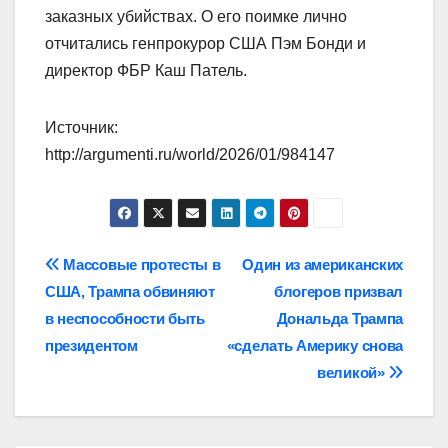
заказных убийствах. О его поимке лично
отчитались генпрокурор США Пэм Бонди и
директор ФБР Каш Патель.
Источник:
http://argumenti.ru/world/2026/01/984147
Навигация
Массовые протесты в
Один из американских
США, Трампа обвиняют
блогеров призвал
по
в неспособности быть
Дональда Трампа
записям
президентом
«сделать Америку снова
великой»