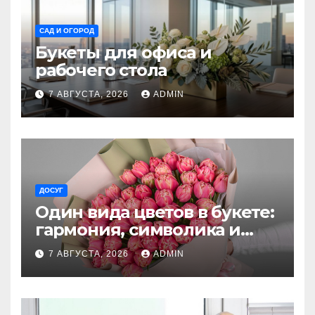
САД И ОГОРОД
Букеты для офиса и
рабочего стола
7 АВГУСТА, 2026
ADMIN
ДОСУГ
Один вида цветов в букете:
гармония, символика и
секреты ухода
7 АВГУСТА, 2026
ADMIN