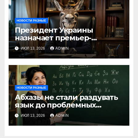
НОВОСТИ РАЗНЫЕ
Президент Украины
назначает премьер-
министра послицей
ИЮЛ 13, 2026
ADMIN
НОВОСТИ РАЗНЫЕ
Абхазы не стали раздувать
язык до проблемных
размеров
ИЮЛ 13, 2026
ADMIN