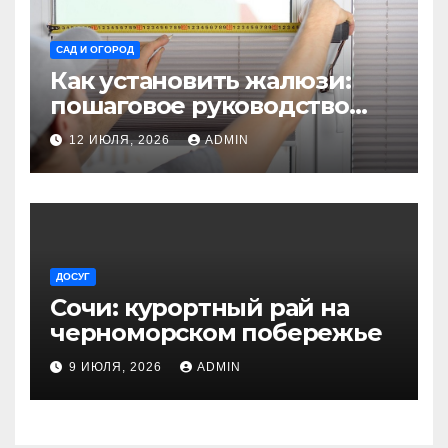
САД И ОГОРОД
Как установить жалюзи:
пошаговое руководство
для начинающих
12 ИЮЛЯ, 2026
ADMIN
ДОСУГ
Сочи: курортный рай на
черноморском побережье
9 ИЮЛЯ, 2026
ADMIN