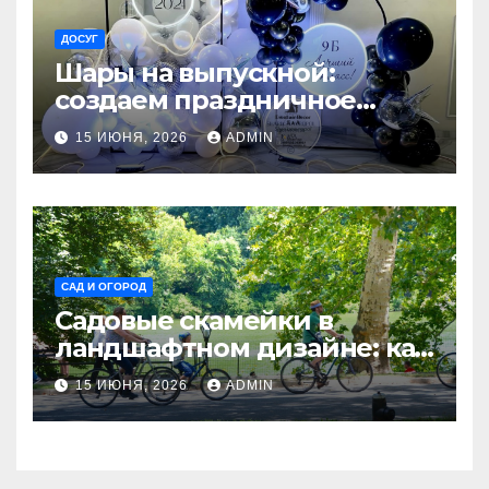
ДОСУГ
Шары на выпускной:
создаем праздничное
настроение
15 ИЮНЯ, 2026
ADMIN
САД И ОГОРОД
Садовые скамейки в
ландшафтном дизайне: как
украсить территорию
15 ИЮНЯ, 2026
ADMIN
Madmetal.ru и создать зону
отдыха