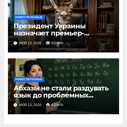
НОВОСТИ РАЗНЫЕ
Президент Украины
назначает премьер-
министра послицей
ИЮЛ 13, 2026
ADMIN
НОВОСТИ РАЗНЫЕ
Абхазы не стали раздувать
язык до проблемных
размеров
ИЮЛ 13, 2026
ADMIN