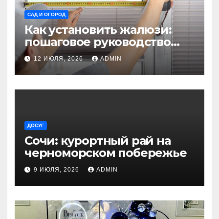
САД И ОГОРОД
Как установить жалюзи:
пошаговое руководство
для начинающих
12 ИЮЛЯ, 2026
ADMIN
ДОСУГ
Сочи: курортный рай на
черноморском побережье
9 ИЮЛЯ, 2026
ADMIN