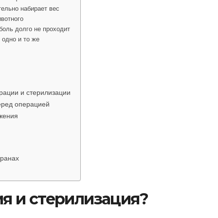
тельно набирает вес
ивотного
боль долго не проходит
 одно и то же
трации и стерилизации
перед операцией
жения
транах
ия и стерилизация?