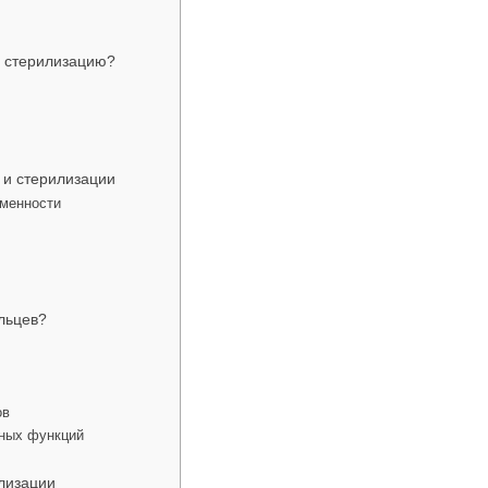
 стерилизацию?
 и стерилизации
еменности
льцев?
ов
вных функций
лизации