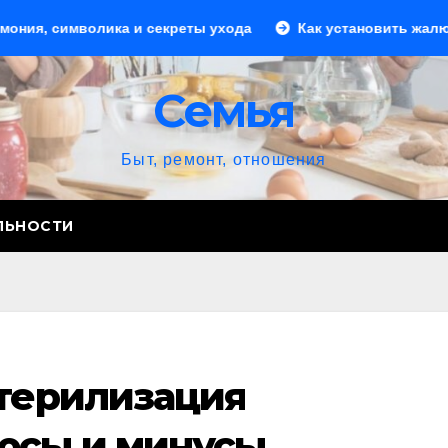
волика и секреты ухода
Как установить жалюзи: пошаго
Семья
Быт, ремонт, отношения
ЛЬНОСТИ
стерилизация
юсы и минусы