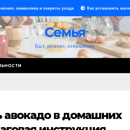
волика и секреты ухода
Как установить жалюзи: пошаго
Семья
Быт, ремонт, отношения
ЛЬНОСТИ
ь авокадо в домашних
шаговая инструкция