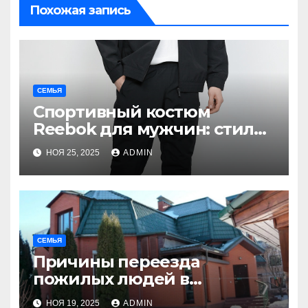
Похожая запись
СЕМЬЯ
Спортивный костюм
Reebok для мужчин: стиль,
комфорт и
НОЯ 25, 2025
ADMIN
функциональность
СЕМЬЯ
Причины переезда
пожилых людей в
пансионаты
НОЯ 19, 2025
ADMIN