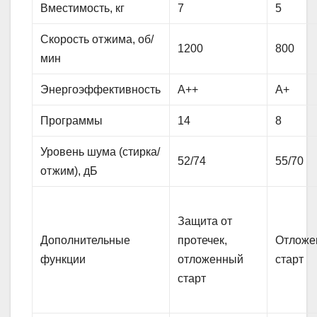
Вместимость, кг
7
5
Скорость отжима, об/
1200
800
мин
Энергоэффективность
A++
A+
Программы
14
8
Уровень шума (стирка/
52/74
55/70
отжим), дБ
Защита от
Дополнительные
протечек,
Отложе
функции
отложенный
старт
старт