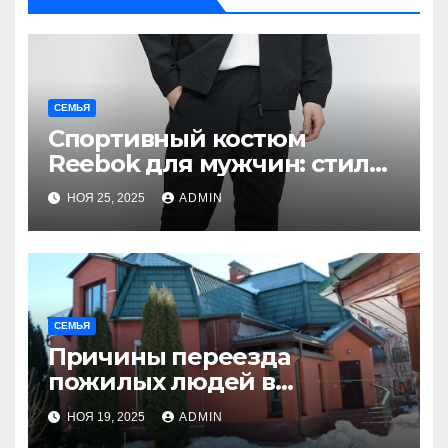
СЕМЬЯ
Спортивный костюм
Reebok для мужчин: стиль,
комфорт и
НОЯ 25, 2025
ADMIN
функциональность
СЕМЬЯ
Причины переезда
пожилых людей в
пансионаты
НОЯ 19, 2025
ADMIN