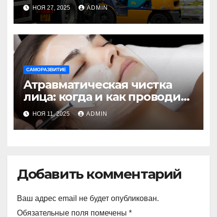
селлеров маркетплейсов
НОЯ 27, 2025
ADMIN
САМОРАЗВИТИЕ
Атравматическая чистка
лица: когда и как проводить
процедуру
НОЯ 11, 2025
ADMIN
Добавить комментарий
Ваш адрес email не будет опубликован.
Обязательные поля помечены
*