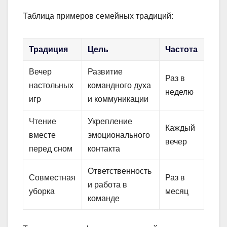
Таблица примеров семейных традиций:
Традиция
Цель
Частота
Вечер
Развитие
Раз в
настольных
командного духа
неделю
игр
и коммуникации
Чтение
Укрепление
Каждый
вместе
эмоционального
вечер
перед сном
контакта
Ответственность
Совместная
Раз в
и работа в
уборка
месяц
команде