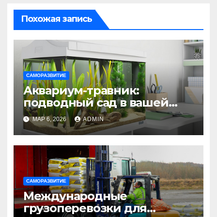
Похожая запись
САМОРАЗВИТИЕ
Аквариум-травник:
подводный сад в вашей
гостиной
МАР 6, 2026
ADMIN
САМОРАЗВИТИЕ
Международные
грузоперевозки для