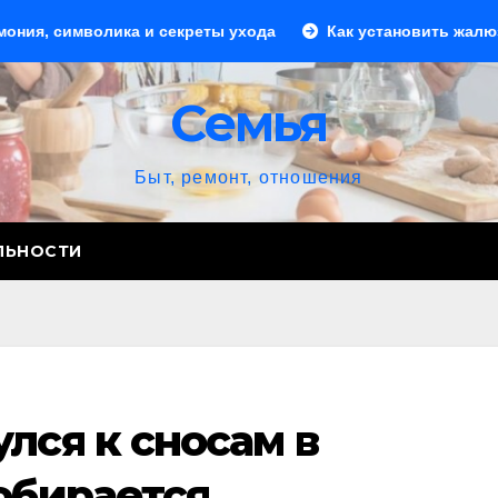
лика и секреты ухода
Как установить жалюзи: пошагово
Семья
Быт, ремонт, отношения
ЛЬНОСТИ
лся к сносам в
обирается