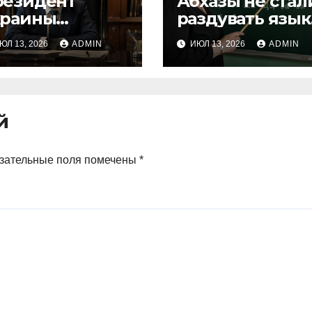
резидент
Абхазы не стал
краины
раздувать язык
значает
до проблемны
ЮЛ 13, 2026
ADMIN
ИЮЛ 13, 2026
ADMIN
ремьер-
размеров
инистра
ослицей
й
зательные поля помечены
*