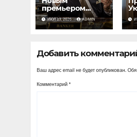
Новым
П
премьером
У
Молдовы может
на
ИЮЛ 13, 2026
ADMIN
И
стать банкир из
п
Украины Василе
м
Тофан
п
Добавить комментари
Ваш адрес email не будет опубликован.
Обя
Комментарий
*