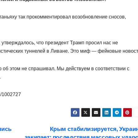
аньяху так прокомментировал возобновление сносов,
утверждалось, что президент Трамп просил нас не
стических туннелей в Ливане. Это миф — фейковые новост
го об этом не спрашивал. Мы действуем в соответствии с
.
07/1002727
лись
Крым стабилизируется, Украи
закипает: последствия массовых удар