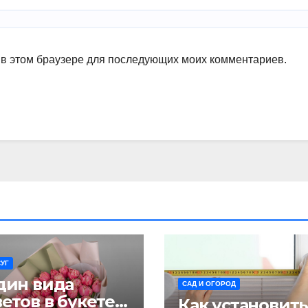
а в этом браузере для последующих моих комментариев.
УГ
дин вида
САД И ОГОРОД
етов в букете:
Как установит