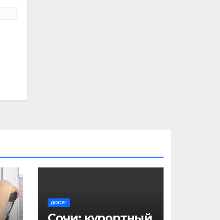
ДОСУГ
ь
Сочи: курортный