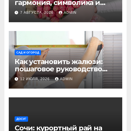
гармония, символика и
секреты ухода
7 АВГУСТА, 2026
ADMIN
САД И ОГОРОД
Как установить жалюзи:
пошаговое руководство
для начинающих
12 ИЮЛЯ, 2026
ADMIN
ДОСУГ
Сочи: курортный рай на