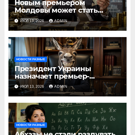
Новым премьером
Молдовы может стать
банкир из Украины Василе
ИЮЛ 13, 2026
ADMIN
Тофан
НОВОСТИ РАЗНЫЕ
Президент Украины
назначает премьер-
министра послицей
ИЮЛ 13, 2026
ADMIN
НОВОСТИ РАЗНЫЕ
Абхазы не стали раздувать