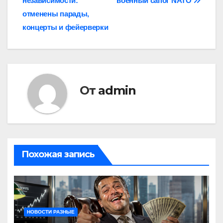
независимости:
военный сапог NATO
записям
отменены парады,
концерты и фейерверки
От
admin
Похожая запись
НОВОСТИ РАЗНЫЕ