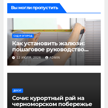
Вы могли пропустить
САД И ОГОРОД
Как установить жалюзи:
пошаговое руководство
для начинающих
12 ИЮЛЯ, 2026
ADMIN
ДОСУГ
Сочи: курортный рай на
черноморском побережье