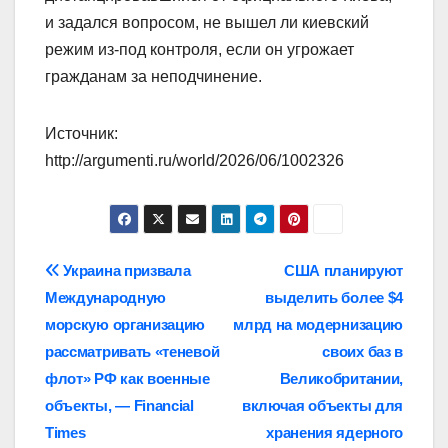
и задался вопросом, не вышел ли киевский
режим из-под контроля, если он угрожает
гражданам за неподчинение.
Источник:
http://argumenti.ru/world/2026/06/1002326
Навигация
Украина призвала
США планируют
Международную
выделить более $4
по
морскую организацию
млрд на модернизацию
записям
рассматривать «теневой
своих баз в
флот» РФ как военные
Великобритании,
объекты, — Financial
включая объекты для
Times
хранения ядерного