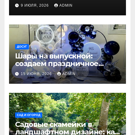
9 ИЮЛЯ, 2026
ADMIN
ДОСУГ
Шары на выпускной:
создаем праздничное
настроение
15 ИЮНЯ, 2026
ADMIN
САД И ОГОРОД
Садовые скамейки в
ландшафтном дизайне: как