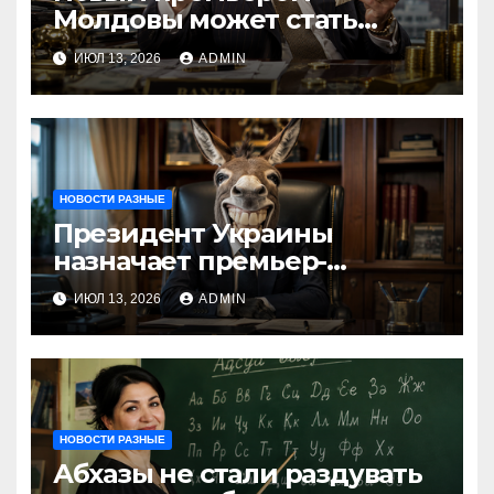
Молдовы может стать
банкир из Украины Василе
ИЮЛ 13, 2026
ADMIN
Тофан
НОВОСТИ РАЗНЫЕ
Президент Украины
назначает премьер-
министра послицей
ИЮЛ 13, 2026
ADMIN
НОВОСТИ РАЗНЫЕ
Абхазы не стали раздувать