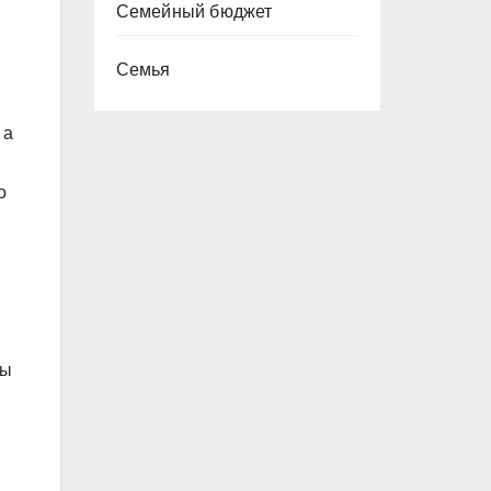
Семейный бюджет
Семья
 а
о
ты