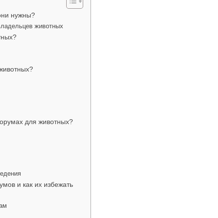
они нужны?
владельцев животных
тных?
 животных?
форумах для животных?
ведения
мов и как их избежать
там