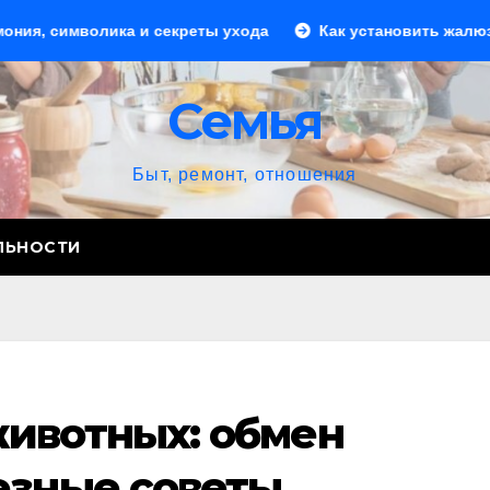
олика и секреты ухода
Как установить жалюзи: пошагов
Семья
Быт, ремонт, отношения
ЛЬНОСТИ
ивотных: обмен
езные советы