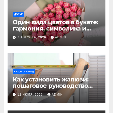
ДОСУГ
Один вида цветов в букете:
гармония, символика и
секреты ухода
7 АВГУСТА, 2026
ADMIN
САД И ОГОРОД
Как установить жалюзи:
пошаговое руководство
для начинающих
12 ИЮЛЯ, 2026
ADMIN