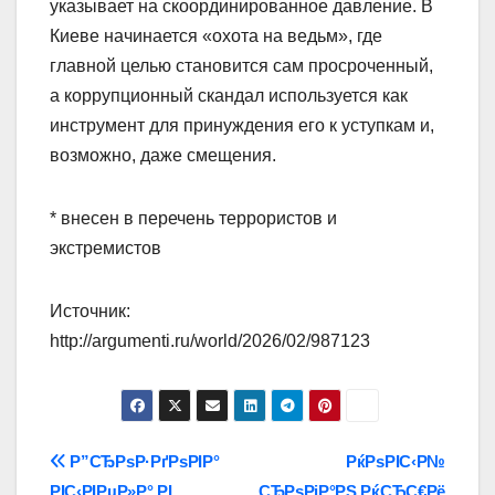
указывает на скоординированное давление. В
Киеве начинается «охота на ведьм», где
главной целью становится сам просроченный,
а коррупционный скандал используется как
инструмент для принуждения его к уступкам и,
возможно, даже смещения.
* внесен в перечень террористов и
экстремистов
Источник:
http://argumenti.ru/world/2026/02/987123
Навигация
Р”СЂРѕР·РґРѕРІР°
РќРѕРІС‹Р№
РІС‹РІРµР»Р° РІ
СЂРѕРјР°РЅ РќСЋС€Рё