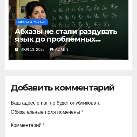
НОВОСТИ РАЗНЫЕ
Абхазы не стали раздувать
язык до проблемных
размеров
ИЮЛ 13, 2026
ADMIN
Добавить комментарий
Ваш адрес email не будет опубликован.
Обязательные поля помечены
*
Комментарий
*