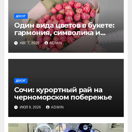
ДОСУГ
Один вида цветов в букете:
гармония, символика и
секреты ухода
АВГ 7, 2026
ADMIN
ДОСУГ
Сочи: курортный рай на
черноморском побережье
ИЮЛ 9, 2026
ADMIN