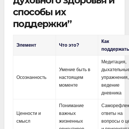
духовного здоровья и
способы их
поддержки”
Как
Элемент
Что это?
поддержат
Медитация,
Умение быть в
дыхательны
Осознанность
настоящем
упражнения,
моменте
ведение
дневника
Понимание
Саморефлек
Ценности и
важных
ответы на
смысл
жизненных
вопросы о ц
ориентиров
и приоритет